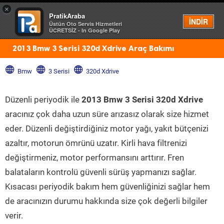
×
PratikAraba
Menü
İNDİR
Üstün Oto Servis Hizmetleri
ÜCRETSİZ - In Google Play
2013 Bmw 3 Serisi 320d Xdrive Araç Bakımı
Bmw
3 Serisi
320d Xdrive
Düzenli periyodik ile
2013 Bmw 3 Serisi 320d Xdrive
aracınız çok daha uzun süre arızasız olarak size hizmet
eder. Düzenli değiştirdiğiniz motor yağı, yakıt bütçenizi
azaltır, motorun ömrünü uzatır. Kirli hava filtrenizi
değiştirmeniz, motor performansını arttırır. Fren
balataların kontrolü güvenli sürüş yapmanızı sağlar.
Kısacası periyodik bakım hem güvenliğinizi sağlar hem
de aracınızın durumu hakkında size çok değerli bilgiler
verir.