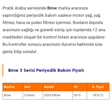
Pratik Araba servisinde
Bmw
marka aracınıza
yaptırdığınız periyodik bakım sadece motor yağ, yağ
filtresi, hava ve polen filtresi içermez. Bunların dışında
aracınızın sağlığı ve güvenli sürüş için toplamda 12 ana
maddeden oluşan bir kontrol listesi aracınıza uygulanır.
Bu kontroller sonucu aracınızın durumu hakkında size
geniş bilgi sunulur.
Bmw 3 Serisi Periyodik Bakım Fiyatı
Marka
Seri
Model
Yıl
Bmw
3 Serisi
320d Xdrive
2013
7876 TL