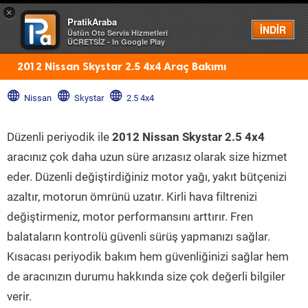
×
PratikAraba
Menü
İNDİR
Üstün Oto Servis Hizmetleri
ÜCRETSİZ - In Google Play
2012 Nissan Skystar 2.5 4x4 Araç Bakımı
Nissan
Skystar
2.5 4x4
Düzenli periyodik ile
2012 Nissan Skystar 2.5 4x4
aracınız çok daha uzun süre arızasız olarak size hizmet
eder. Düzenli değiştirdiğiniz motor yağı, yakıt bütçenizi
azaltır, motorun ömrünü uzatır. Kirli hava filtrenizi
değiştirmeniz, motor performansını arttırır. Fren
balataların kontrolü güvenli sürüş yapmanızı sağlar.
Kısacası periyodik bakım hem güvenliğinizi sağlar hem
de aracınızın durumu hakkında size çok değerli bilgiler
verir.