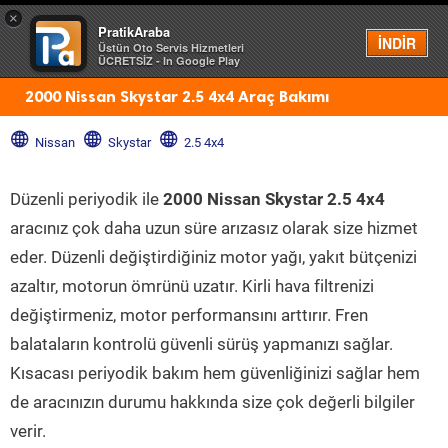
×
PratikAraba
Menü
İNDİR
Üstün Oto Servis Hizmetleri
ÜCRETSİZ - In Google Play
2000 Nissan Skystar 2.5 4x4 Araç Bakımı
Nissan
Skystar
2.5 4x4
Düzenli periyodik ile
2000 Nissan Skystar 2.5 4x4
aracınız çok daha uzun süre arızasız olarak size hizmet
eder. Düzenli değiştirdiğiniz motor yağı, yakıt bütçenizi
azaltır, motorun ömrünü uzatır. Kirli hava filtrenizi
değiştirmeniz, motor performansını arttırır. Fren
balataların kontrolü güvenli sürüş yapmanızı sağlar.
Kısacası periyodik bakım hem güvenliğinizi sağlar hem
de aracınızın durumu hakkında size çok değerli bilgiler
verir.