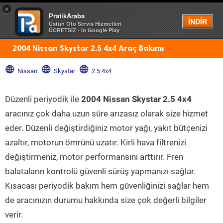
×
PratikAraba
Menü
İNDİR
Üstün Oto Servis Hizmetleri
ÜCRETSİZ - In Google Play
2004 Nissan Skystar 2.5 4x4 Araç Bakımı
Nissan
Skystar
2.5 4x4
Düzenli periyodik ile
2004 Nissan Skystar 2.5 4x4
aracınız çok daha uzun süre arızasız olarak size hizmet
eder. Düzenli değiştirdiğiniz motor yağı, yakıt bütçenizi
azaltır, motorun ömrünü uzatır. Kirli hava filtrenizi
değiştirmeniz, motor performansını arttırır. Fren
balataların kontrolü güvenli sürüş yapmanızı sağlar.
Kısacası periyodik bakım hem güvenliğinizi sağlar hem
de aracınızın durumu hakkında size çok değerli bilgiler
verir.