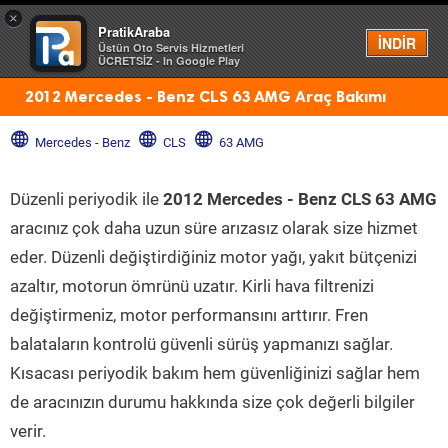
×
PratikAraba
Menü
İNDİR
Üstün Oto Servis Hizmetleri
ÜCRETSİZ - In Google Play
2012 Mercedes - Benz CLS 63 AMG Araç Bakımı
Mercedes - Benz
CLS
63 AMG
Düzenli periyodik ile
2012 Mercedes - Benz CLS 63 AMG
aracınız çok daha uzun süre arızasız olarak size hizmet
eder. Düzenli değiştirdiğiniz motor yağı, yakıt bütçenizi
azaltır, motorun ömrünü uzatır. Kirli hava filtrenizi
değiştirmeniz, motor performansını arttırır. Fren
balataların kontrolü güvenli sürüş yapmanızı sağlar.
Kısacası periyodik bakım hem güvenliğinizi sağlar hem
de aracınızın durumu hakkında size çok değerli bilgiler
verir.