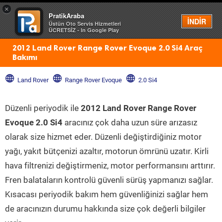
×
PratikAraba
Menü
İNDİR
Üstün Oto Servis Hizmetleri
ÜCRETSİZ - In Google Play
2012 Land Rover Range Rover Evoque 2.0 Si4 Araç
Bakımı
Land Rover
Range Rover Evoque
2.0 Si4
Düzenli periyodik ile
2012 Land Rover Range Rover
Evoque 2.0 Si4
aracınız çok daha uzun süre arızasız
olarak size hizmet eder. Düzenli değiştirdiğiniz motor
yağı, yakıt bütçenizi azaltır, motorun ömrünü uzatır. Kirli
hava filtrenizi değiştirmeniz, motor performansını arttırır.
Fren balataların kontrolü güvenli sürüş yapmanızı sağlar.
Kısacası periyodik bakım hem güvenliğinizi sağlar hem
de aracınızın durumu hakkında size çok değerli bilgiler