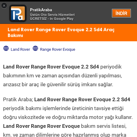
×
PratikAraba
Menü
İNDİR
Üstün Oto Servis Hizmetleri
ÜCRETSİZ - In Google Play
Land Rover Range Rover Evoque 2.2 Sd4 Araç
Bakımı
Land Rover
Range Rover Evoque
Land Rover Range Rover Evoque 2.2 Sd4
periyodik
bakımının km ve zaman açısından düzenli yapılması,
arızasız bir araç ile güvenilir sürüş imkanı sağlar.
Pratik Araba;
Land Rover Range Rover Evoque 2.2 Sd4
periyodik bakımı işlemlerinde üreticinin tavsiye ettiği
doğru viskozitede ve doğru miktarda motor yağı kullanır.
Land Rover Range Rover Evoque
bakım servis listesi,
km. ve zaman dilimlerine göre hazırlanmış olup marka