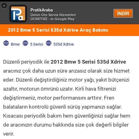
×
PratikAraba
Menü
İNDİR
Üstün Oto Servis Hizmetleri
ÜCRETSİZ - In Google Play
2012 Bmw 5 Serisi 535d Xdrive Araç Bakımı
Bmw
5 Serisi
535d Xdrive
Düzenli periyodik ile
2012 Bmw 5 Serisi 535d Xdrive
aracınız çok daha uzun süre arızasız olarak size hizmet
eder. Düzenli değiştirdiğiniz motor yağı, yakıt bütçenizi
azaltır, motorun ömrünü uzatır. Kirli hava filtrenizi
değiştirmeniz, motor performansını arttırır. Fren
balataların kontrolü güvenli sürüş yapmanızı sağlar.
Kısacası periyodik bakım hem güvenliğinizi sağlar hem
de aracınızın durumu hakkında size çok değerli bilgiler
verir.