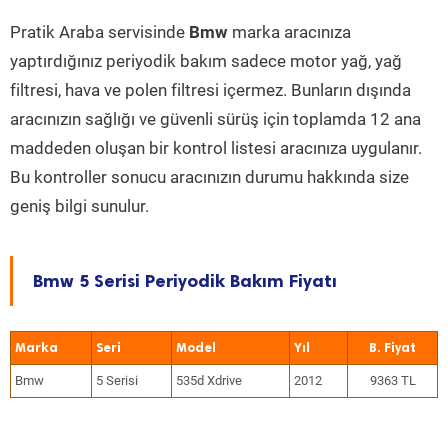
Pratik Araba servisinde
Bmw
marka aracınıza
yaptırdığınız periyodik bakım sadece motor yağ, yağ
filtresi, hava ve polen filtresi içermez. Bunların dışında
aracınızın sağlığı ve güvenli sürüş için toplamda 12 ana
maddeden oluşan bir kontrol listesi aracınıza uygulanır.
Bu kontroller sonucu aracınızın durumu hakkında size
geniş bilgi sunulur.
Bmw 5 Serisi Periyodik Bakım Fiyatı
Marka
Seri
Model
Yıl
Bmw
5 Serisi
535d Xdrive
2012
9363 TL