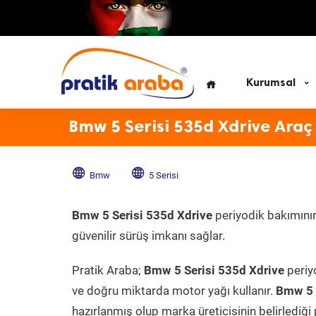
Kurumsal
Bmw 5 Serisi 535d Xdrive Araç
Bmw
5 Serisi
Bmw 5 Serisi 535d Xdrive
periyodik bakımının
güvenilir sürüş imkanı sağlar.
Pratik Araba;
Bmw 5 Serisi 535d Xdrive
periyo
ve doğru miktarda motor yağı kullanır.
Bmw 5 
hazırlanmış olup marka üreticisinin belirlediği 