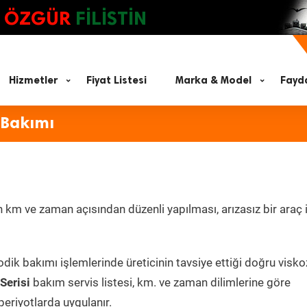
ÖZGÜR
FİLİSTİN
Hizmetler
Fiyat Listesi
Marka & Model
Fayda
 Bakımı
 km ve zaman açısından düzenli yapılması, arızasız bir araç i
dik bakımı işlemlerinde üreticinin tavsiye ettiği doğru visko
Serisi
bakım servis listesi, km. ve zaman dilimlerine göre
periyotlarda uygulanır.