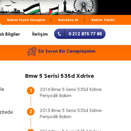
Bakım Fiyatı Hesapla
Randevu Al
Bakım Takibi
0 212 875 77 85
lı Bilgiler
İletişim
Siz Sorun Biz Cevaplayalım
Bmw 5 Serisi 535d Xdrive
le
2016 Bmw 5 Serisi 535d Xdrive
1
Periyodik Bakım
2015 Bmw 5 Serisi 535d Xdrive
2
zitede
Periyodik Bakım