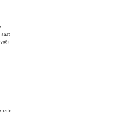
k
5 saat
 yağı
kozite