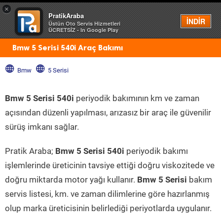
×
PratikAraba
Menü
İNDİR
Üstün Oto Servis Hizmetleri
ÜCRETSİZ - In Google Play
Bmw 5 Serisi 540i Araç Bakımı
Bmw
5 Serisi
Bmw 5 Serisi 540i
periyodik bakımının km ve zaman
açısından düzenli yapılması, arızasız bir araç ile güvenilir
sürüş imkanı sağlar.
Pratik Araba;
Bmw 5 Serisi 540i
periyodik bakımı
işlemlerinde üreticinin tavsiye ettiği doğru viskozitede ve
doğru miktarda motor yağı kullanır.
Bmw 5 Serisi
bakım
servis listesi, km. ve zaman dilimlerine göre hazırlanmış
olup marka üreticisinin belirlediği periyotlarda uygulanır.