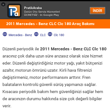
×
PratikAraba
Menü
İNDİR
Üstün Oto Servis Hizmetleri
ÜCRETSİZ - In Google Play
2011 Mercedes - Benz CLC Clc 180 Araç Bakımı
Mercedes - Benz
CLC
Clc 180
Düzenli periyodik ile
2011 Mercedes - Benz CLC Clc 180
aracınız çok daha uzun süre arızasız olarak size hizmet
eder. Düzenli değiştirdiğiniz motor yağı, yakıt bütçenizi
azaltır, motorun ömrünü uzatır. Kirli hava filtrenizi
değiştirmeniz, motor performansını arttırır. Fren
balataların kontrolü güvenli sürüş yapmanızı sağlar.
Kısacası periyodik bakım hem güvenliğinizi sağlar hem
de aracınızın durumu hakkında size çok değerli bilgiler
verir.