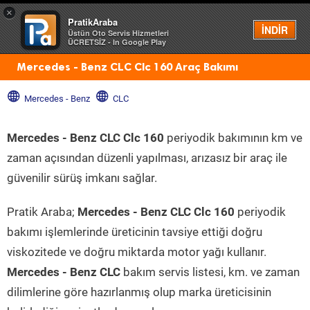
×
PratikAraba
Menü
İNDİR
Üstün Oto Servis Hizmetleri
ÜCRETSİZ - In Google Play
Mercedes - Benz CLC Clc 160 Araç Bakımı
Mercedes - Benz
CLC
Mercedes - Benz CLC Clc 160
periyodik bakımının km ve
zaman açısından düzenli yapılması, arızasız bir araç ile
güvenilir sürüş imkanı sağlar.
Pratik Araba;
Mercedes - Benz CLC Clc 160
periyodik
bakımı işlemlerinde üreticinin tavsiye ettiği doğru
viskozitede ve doğru miktarda motor yağı kullanır.
Mercedes - Benz CLC
bakım servis listesi, km. ve zaman
dilimlerine göre hazırlanmış olup marka üreticisinin