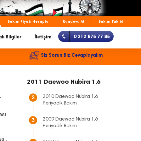
Bakım Fiyatı Hesapla
Randevu Al
Bakım Takibi
0 212 875 77 85
lı Bilgiler
İletişim
Siz Sorun Biz Cevaplayalım
2011 Daewoo Nubira 1.6
.
2010 Daewoo Nubira 1.6
2
Periyodik Bakım
ası
2009 Daewoo Nubira 1.6
3
Periyodik Bakım
si,