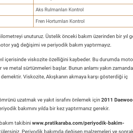
Aks Rulmanları Kontrol
Fren Hortumları Kontrol
ometreyi unuturuz. Üstelik önceki bakım üzerinden bir yıl 
tor yağ değişimi ve periyodik bakım yaptırmayız.
ıl içerisinde viskozite özelliğini kaybeder. Bu durumda moto
er ve metal sürtünmeleri başlar. Bunun anlamı yakın zamanda
demektir. Viskozite, Akışkanın akmaya karşı gösterdiği iç
ömrünü uzatmak ve yakıt israfını önlemek için
2011 Daewoo
riyodik bakımını yılda bir kez yaptırmanız gerekir.
 bakım takibini
www.pratikaraba.com/periyodik-bakim-
tülersiniz. Periyodik bakımda değişen malzemeleri ve sonrak