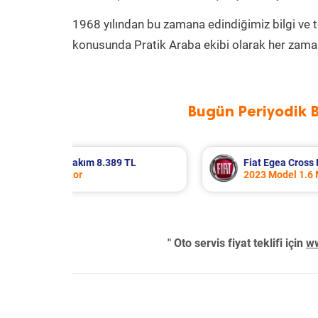
1968 yılından bu zamana edindiğimiz bilgi ve 
konusunda Pratik Araba ekibi olarak her zaman
Bugün Periyodik 
ik Bakım 8.683 TL
Hyundai Accent Era Periyod
 Motor
2010 Model 1.4 Motor
" Oto servis fiyat teklifi için
ww