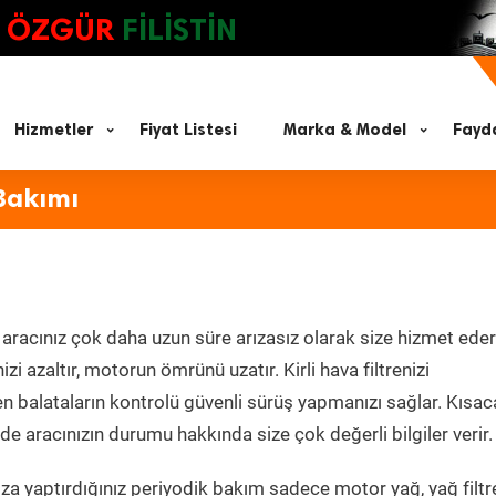
ÖZGÜR
FİLİSTİN
Hizmetler
Fiyat Listesi
Marka & Model
Fayda
Bakımı
aracınız çok daha uzun süre arızasız olarak size hizmet eder
zi azaltır, motorun ömrünü uzatır. Kirli hava filtrenizi
en balataların kontrolü güvenli sürüş yapmanızı sağlar. Kısac
e aracınızın durumu hakkında size çok değerli bilgiler verir.
a yaptırdığınız periyodik bakım sadece motor yağ, yağ filtre