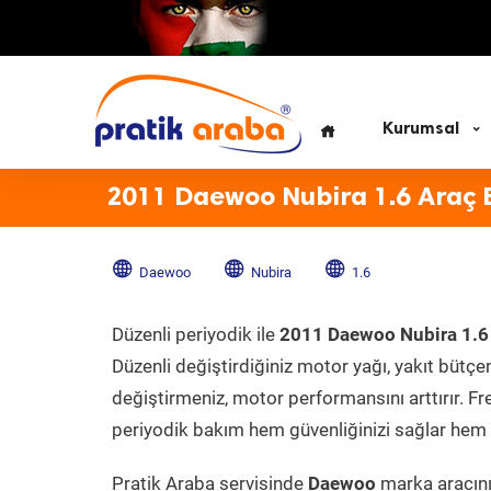
Kurumsal
2011 Daewoo Nubira 1.6 Araç 
Daewoo
Nubira
1.6
Düzenli periyodik ile
2011 Daewoo Nubira 1.6
Düzenli değiştirdiğiniz motor yağı, yakıt bütçeni
değiştirmeniz, motor performansını arttırır. Fr
periyodik bakım hem güvenliğinizi sağlar hem d
Pratik Araba servisinde
Daewoo
marka aracınız