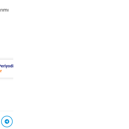
rımı
399 TL
Renault Clio Periyodik Bakım 7.218 T
2006 Model 1.5 Dci Motor