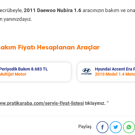
tecrübeyle,
2011 Daewoo Nubira 1.6
aracınızın bakım ve ona
 yanınızdayız.
Bakım Fiyatı Hesaplanan Araçlar
ik Bakım 5.310 TL
Nissan Micra Periyodik Bakım 6.
2019 Model 1.2 Motor
w.pratikaraba.com/servis-fiyat-listesi
tıklayınız. "
Paylaş