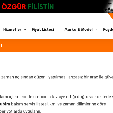
ÖZGÜR
FİLİSTİN
Hizmetler
Fiyat Listesi
Marka & Model
Fayda
ı
aman açısından düzenli yapılması, arızasız bir araç ile güven
ımı işlemlerinde üreticinin tavsiye ettiği doğru viskozitede 
ubira
bakım servis listesi, km. ve zaman dilimlerine göre
periyotlarda uygulanır.