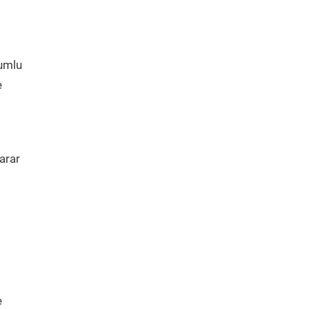
yumlu
e
arar
e