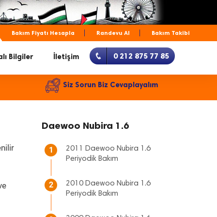
Bakım Fiyatı Hesapla
Randevu Al
Bakım Takibi
0 212 875 77 85
lı Bilgiler
İletişim
Siz Sorun Biz Cevaplayalım
Daewoo Nubira 1.6
ilir
2011 Daewoo Nubira 1.6
1
Periyodik Bakım
2010 Daewoo Nubira 1.6
2
ve
Periyodik Bakım