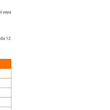
ol veya
mda 12