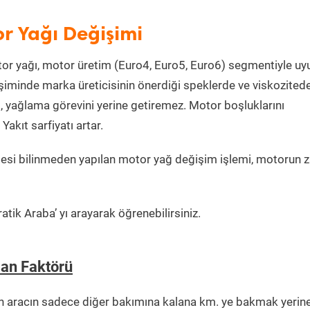
r Yağı Değişimi
or yağı, motor üretim (Euro4, Euro5, Euro6) segmentiyle u
iminde marka üreticisinin önerdiği speklerde ve viskozited
, yağlama görevini yerine getiremez. Motor boşluklarını
kıt sarfiyatı artar.
esi bilinmeden yapılan motor yağ değişim işlemi, motorun z
tik Araba’ yı arayarak öğrenebilirsiniz.
an Faktörü
n aracın sadece diğer bakımına kalana km. ye bakmak yerin