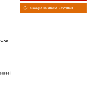
Olun
Google Business Sayfamız
ewoo
süresi