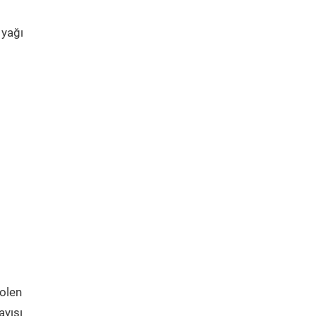
 yağı
polen
yışı