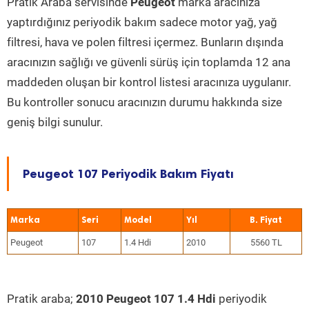
Pratik Araba servisinde
Peugeot
marka aracınıza
yaptırdığınız periyodik bakım sadece motor yağ, yağ
filtresi, hava ve polen filtresi içermez. Bunların dışında
aracınızın sağlığı ve güvenli sürüş için toplamda 12 ana
maddeden oluşan bir kontrol listesi aracınıza uygulanır.
Bu kontroller sonucu aracınızın durumu hakkında size
geniş bilgi sunulur.
Peugeot 107 Periyodik Bakım Fiyatı
Marka
Seri
Model
Yıl
Peugeot
107
1.4 Hdi
2010
5560 TL
Pratik araba;
2010 Peugeot 107 1.4 Hdi
periyodik