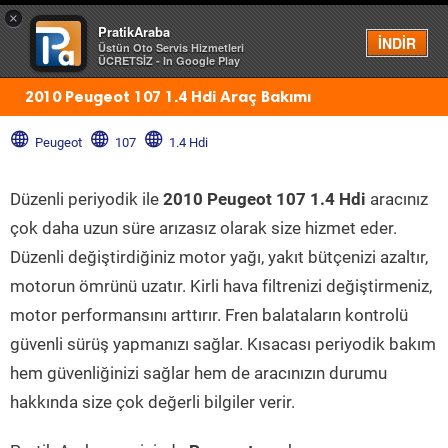
×
PratikAraba
Menü
İNDİR
Üstün Oto Servis Hizmetleri
ÜCRETSİZ - In Google Play
2010 Peugeot 107 1.4 Hdi Araç Bakımı
Peugeot
107
1.4 Hdi
Düzenli periyodik ile
2010 Peugeot 107 1.4 Hdi
aracınız
çok daha uzun süre arızasız olarak size hizmet eder.
Düzenli değiştirdiğiniz motor yağı, yakıt bütçenizi azaltır,
motorun ömrünü uzatır. Kirli hava filtrenizi değiştirmeniz,
motor performansını arttırır. Fren balataların kontrolü
güvenli sürüş yapmanızı sağlar. Kısacası periyodik bakım
hem güvenliğinizi sağlar hem de aracınızın durumu
hakkında size çok değerli bilgiler verir.