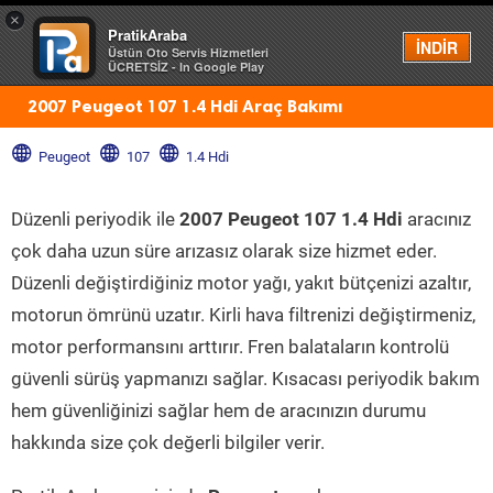
×
PratikAraba
Menü
İNDİR
Üstün Oto Servis Hizmetleri
ÜCRETSİZ - In Google Play
2007 Peugeot 107 1.4 Hdi Araç Bakımı
Peugeot
107
1.4 Hdi
Düzenli periyodik ile
2007 Peugeot 107 1.4 Hdi
aracınız
çok daha uzun süre arızasız olarak size hizmet eder.
Düzenli değiştirdiğiniz motor yağı, yakıt bütçenizi azaltır,
motorun ömrünü uzatır. Kirli hava filtrenizi değiştirmeniz,
motor performansını arttırır. Fren balataların kontrolü
güvenli sürüş yapmanızı sağlar. Kısacası periyodik bakım
hem güvenliğinizi sağlar hem de aracınızın durumu
hakkında size çok değerli bilgiler verir.