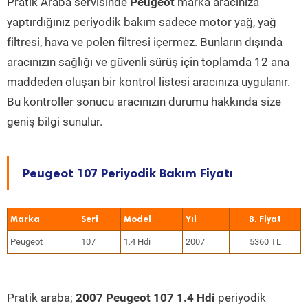
Pratik Araba servisinde
Peugeot
marka aracınıza
yaptırdığınız periyodik bakım sadece motor yağ, yağ
filtresi, hava ve polen filtresi içermez. Bunların dışında
aracınızın sağlığı ve güvenli sürüş için toplamda 12 ana
maddeden oluşan bir kontrol listesi aracınıza uygulanır.
Bu kontroller sonucu aracınızın durumu hakkında size
geniş bilgi sunulur.
Peugeot 107 Periyodik Bakım Fiyatı
Marka
Seri
Model
Yıl
Peugeot
107
1.4 Hdi
2007
5360 TL
Pratik araba;
2007 Peugeot 107 1.4 Hdi
periyodik