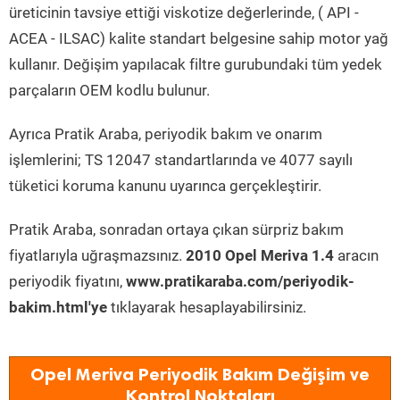
üreticinin tavsiye ettiği viskotize değerlerinde, ( API -
ACEA - ILSAC) kalite standart belgesine sahip motor yağ
kullanır. Değişim yapılacak filtre gurubundaki tüm yedek
parçaların OEM kodlu bulunur.
Ayrıca Pratik Araba, periyodik bakım ve onarım
işlemlerini; TS 12047 standartlarında ve 4077 sayılı
tüketici koruma kanunu uyarınca gerçekleştirir.
Pratik Araba, sonradan ortaya çıkan sürpriz bakım
fiyatlarıyla uğraşmazsınız.
2010 Opel Meriva 1.4
aracın
periyodik fiyatını,
www.pratikaraba.com/periyodik-
bakim.html'ye
tıklayarak hesaplayabilirsiniz.
Opel Meriva Periyodik Bakım Değişim ve
Kontrol Noktaları