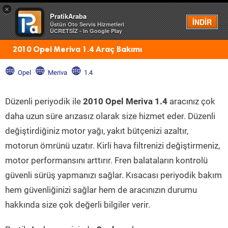
×
PratikAraba
Menü
İNDİR
Üstün Oto Servis Hizmetleri
ÜCRETSİZ - In Google Play
2010 Opel Meriva 1.4 Araç Bakımı
Opel
Meriva
1.4
Düzenli periyodik ile
2010 Opel Meriva 1.4
aracınız çok
daha uzun süre arızasız olarak size hizmet eder. Düzenli
değiştirdiğiniz motor yağı, yakıt bütçenizi azaltır,
motorun ömrünü uzatır. Kirli hava filtrenizi değiştirmeniz,
motor performansını arttırır. Fren balataların kontrolü
güvenli sürüş yapmanızı sağlar. Kısacası periyodik bakım
hem güvenliğinizi sağlar hem de aracınızın durumu
hakkında size çok değerli bilgiler verir.