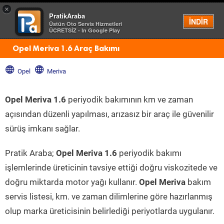
×
PratikAraba
Menü
İNDİR
Üstün Oto Servis Hizmetleri
ÜCRETSİZ - In Google Play
Opel Meriva 1.6 Araç Bakımı
Opel
Meriva
Opel Meriva 1.6
periyodik bakımının km ve zaman
açısından düzenli yapılması, arızasız bir araç ile güvenilir
sürüş imkanı sağlar.
Pratik Araba;
Opel Meriva 1.6
periyodik bakımı
işlemlerinde üreticinin tavsiye ettiği doğru viskozitede ve
doğru miktarda motor yağı kullanır.
Opel Meriva
bakım
servis listesi, km. ve zaman dilimlerine göre hazırlanmış
olup marka üreticisinin belirlediği periyotlarda uygulanır.