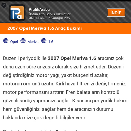
×
PratikAraba
Menü
İNDİR
Üstün Oto Servis Hizmetleri
ÜCRETSİZ - In Google Play
2007 Opel Meriva 1.6 Araç Bakımı
Opel
Meriva
1.6
Düzenli periyodik ile
2007 Opel Meriva 1.6
aracınız çok
daha uzun süre arızasız olarak size hizmet eder. Düzenli
değiştirdiğiniz motor yağı, yakıt bütçenizi azaltır,
motorun ömrünü uzatır. Kirli hava filtrenizi değiştirmeniz,
motor performansını arttırır. Fren balataların kontrolü
güvenli sürüş yapmanızı sağlar. Kısacası periyodik bakım
hem güvenliğinizi sağlar hem de aracınızın durumu
hakkında size çok değerli bilgiler verir.