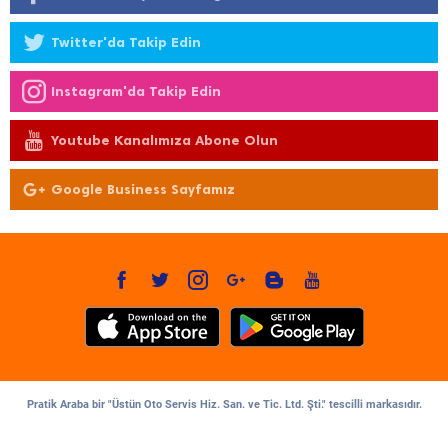
Twitter'da Takip Edin
Instagram'da Takip Edin
Youtube Kanalımıza Abone Olun
Google Business Sayfamız
Pratik Araba bir "Üstün Oto Servis Hiz. San. ve Tic. Ltd. Şti." tescilli markasıdır.