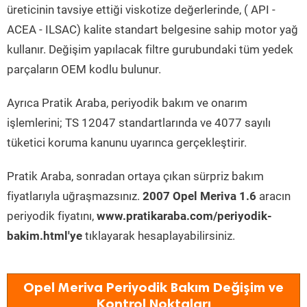
üreticinin tavsiye ettiği viskotize değerlerinde, ( API -
ACEA - ILSAC) kalite standart belgesine sahip motor yağ
kullanır. Değişim yapılacak filtre gurubundaki tüm yedek
parçaların OEM kodlu bulunur.
Ayrıca Pratik Araba, periyodik bakım ve onarım
işlemlerini; TS 12047 standartlarında ve 4077 sayılı
tüketici koruma kanunu uyarınca gerçekleştirir.
Pratik Araba, sonradan ortaya çıkan sürpriz bakım
fiyatlarıyla uğraşmazsınız.
2007 Opel Meriva 1.6
aracın
periyodik fiyatını,
www.pratikaraba.com/periyodik-
bakim.html'ye
tıklayarak hesaplayabilirsiniz.
Opel Meriva Periyodik Bakım Değişim ve
Kontrol Noktaları