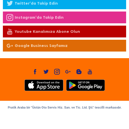
Twitter'da Takip Edin
Instagram'da Takip Edin
Youtube Kanalımıza Abone Olun
Google Business Sayfamız
Pratik Araba bir "Üstün Oto Servis Hiz. San. ve Tic. Ltd. Şti." tescilli markasıdır.