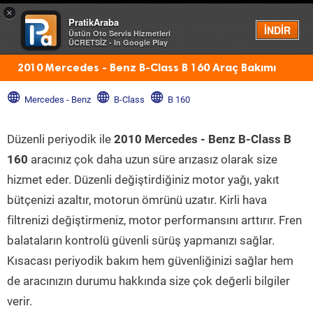
×
PratikAraba
Menü
İNDİR
Üstün Oto Servis Hizmetleri
ÜCRETSİZ - In Google Play
2010 Mercedes - Benz B-Class B 160 Araç Bakımı
Mercedes - Benz
B-Class
B 160
Düzenli periyodik ile
2010 Mercedes - Benz B-Class B
160
aracınız çok daha uzun süre arızasız olarak size
hizmet eder. Düzenli değiştirdiğiniz motor yağı, yakıt
bütçenizi azaltır, motorun ömrünü uzatır. Kirli hava
filtrenizi değiştirmeniz, motor performansını arttırır. Fren
balataların kontrolü güvenli sürüş yapmanızı sağlar.
Kısacası periyodik bakım hem güvenliğinizi sağlar hem
de aracınızın durumu hakkında size çok değerli bilgiler
verir.