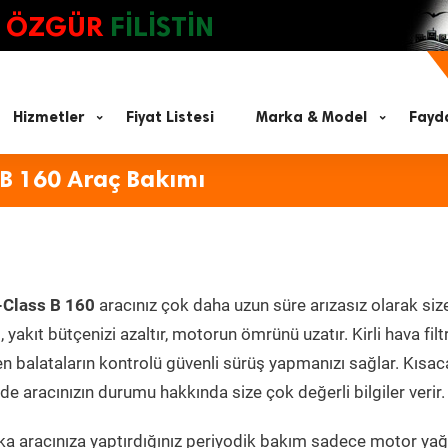
ÖZGÜR
FİLİSTİN
Hizmetler
Fiyat Listesi
Marka & Model
Fayda
B 160 Araç Bakımı
-Class B 160
aracınız çok daha uzun süre arızasız olarak siz
yakıt bütçenizi azaltır, motorun ömrünü uzatır. Kirli hava filt
en balataların kontrolü güvenli sürüş yapmanızı sağlar. Kısac
e aracınızın durumu hakkında size çok değerli bilgiler verir.
a aracınıza yaptırdığınız periyodik bakım sadece motor yağ