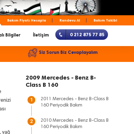
Bakım Fiyatı Hesapla
Randevu Al
Bakım Takibi
0 212 875 77 85
lı Bilgiler
İletişim
Siz Sorun Biz Cevaplayalım
2009 Mercedes - Benz B-
Class B 160
e
2011 Mercedes - Benz B-Class B
renizi
1
160 Periyodik Bakım
ası
2010 Mercedes - Benz B-Class B
2
160 Periyodik Bakım
, yağ