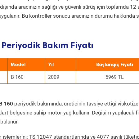
ın dışında aracınızın sağlığı ve güvenli sürüş için toplamda 12
uygulanır. Bu kontroller sonucu aracınızın durumu hakkında s
 Periyodik Bakım Fiyatı
Model
Yıl
Başlangıç Fiyatı
B 160
2009
5969 TL
B 160
periyodik bakımında, üreticinin tavsiye ettiği viskotize
dart belgesine sahip motor yağ kullanır. Değişim yapılacak fi
bulunur.
 işlemlerini; TS 12047 standartlarında ve 4077 sayılı tüketic