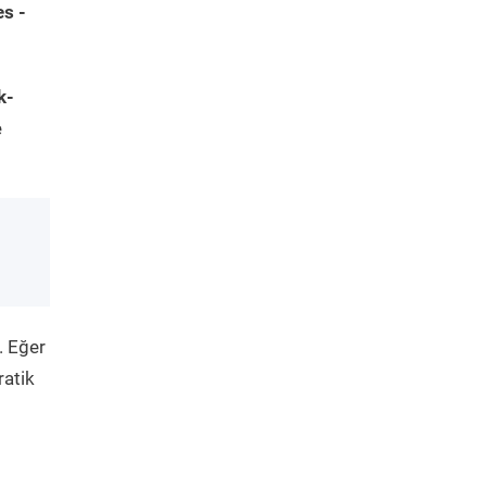
s -
k-
e
. Eğer
ratik