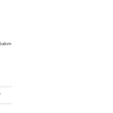
 bakım
Bmw 5 Serisi Periyodik Bakım 10.343 TL
2016 Model 525d Xdrive Motor