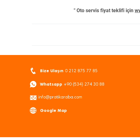
" Oto servis fiyat teklifi için
ww
Bize Ulaşın
0 212 875 77 85
Whatsapp
+90 (534) 274 30 88
info@pratikaraba.com
Google Map