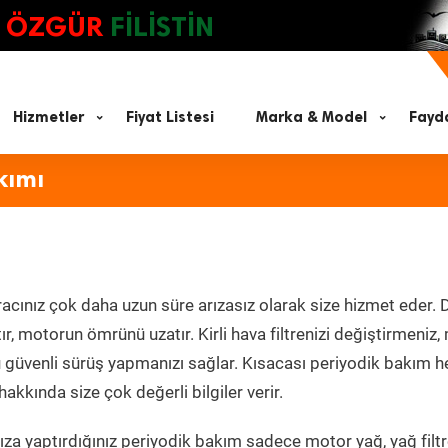
ÖZGÜR
FİLİSTİN
Hizmetler
Fiyat Listesi
Marka & Model
Fayda
kımı
acınız çok daha uzun süre arızasız olarak size hizmet eder. 
tır, motorun ömrünü uzatır. Kirli hava filtrenizi değiştirmeniz
olü güvenli sürüş yapmanızı sağlar. Kısacası periyodik bakım 
akkında size çok değerli bilgiler verir.
za yaptırdığınız periyodik bakım sadece motor yağ, yağ filtr