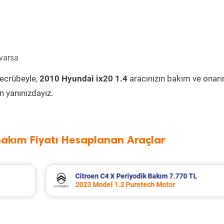
 varsa
tecrübeyle,
2010 Hyundai ix20 1.4
aracınızın bakım ve onarı
 yanınızdayız.
Bakım Fiyatı Hesaplanan Araçlar
TL
Volkswagen T-Roc Periyodik Bakım 11.0
2025 Model 1.5 Tsi Motor