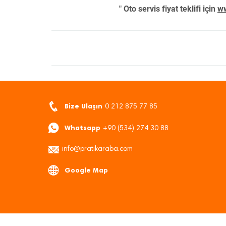
" Oto servis fiyat teklifi için
ww
Bize Ulaşın
0 212 875 77 85
Whatsapp
+90 (534) 274 30 88
info@pratikaraba.com
Google Map