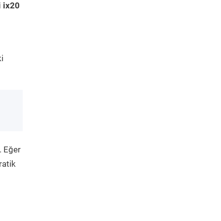
 ix20
i
. Eğer
ratik