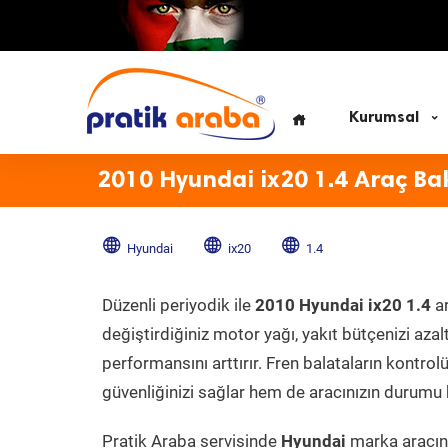
Kurumsal
2010 Hyundai ix20 1.4 Araç Ba
Hyundai
ix20
1.4
Düzenli periyodik ile
2010 Hyundai ix20 1.4
ar
değiştirdiğiniz motor yağı, yakıt bütçenizi azal
performansını arttırır. Fren balataların kontr
güvenliğinizi sağlar hem de aracınızın durumu h
Pratik Araba servisinde
Hyundai
marka aracını