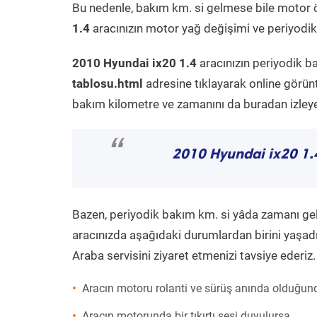
Bu nedenle, bakım km. si gelmese bile motor 
1.4
aracınızın motor yağ değişimi ve periyodik 
2010 Hyundai ix20 1.4
aracınızın periyodik b
tablosu.html
adresine tıklayarak online görün
bakım kilometre ve zamanını da buradan izleyeb
“
2010 Hyundai ix20 1.
Bazen, periyodik bakım km. si yâda zamanı gelme
aracınızda aşağıdaki durumlardan birini yaşadı
Araba servisini ziyaret etmenizi tavsiye ederiz.
Aracın motoru rolanti ve sürüş anında olduğund
Aracın motorunda bir tıkırtı sesi duyulursa