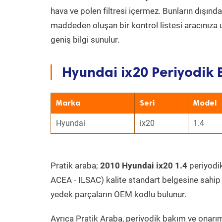
hava ve polen filtresi içermez. Bunların dışınd
maddeden oluşan bir kontrol listesi aracınıza 
geniş bilgi sunulur.
Hyundai ix20 Periyodik 
Marka
Seri
Model
Hyundai
ix20
1.4
Pratik araba;
2010 Hyundai ix20 1.4
periyodik
ACEA - ILSAC) kalite standart belgesine sahip
yedek parçaların OEM kodlu bulunur.
Ayrıca Pratik Araba, periyodik bakım ve onarım