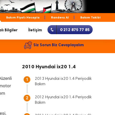
Bakım Fiyatı Hesapla
Randevu Al
Bakım Takibi
0 212 875 77 85
lı Bilgiler
İletişim
Siz Sorun Biz Cevaplayalım
2010 Hyundai ix20 1.4
Düzenli
2013 Hyundai ix20 1.4 Periyodik
1
Bakım
, motor
hem
2012 Hyundai ix20 1.4 Periyodik
2
Bakım
esi,