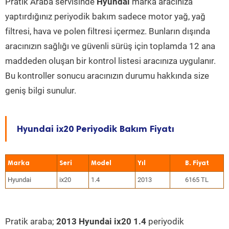
Pratik Araba servisinde
Hyundai
marka aracınıza
yaptırdığınız periyodik bakım sadece motor yağ, yağ
filtresi, hava ve polen filtresi içermez. Bunların dışında
aracınızın sağlığı ve güvenli sürüş için toplamda 12 ana
maddeden oluşan bir kontrol listesi aracınıza uygulanır.
Bu kontroller sonucu aracınızın durumu hakkında size
geniş bilgi sunulur.
Hyundai ix20 Periyodik Bakım Fiyatı
Marka
Seri
Model
Yıl
Hyundai
ix20
1.4
2013
6165 TL
Pratik araba;
2013 Hyundai ix20 1.4
periyodik