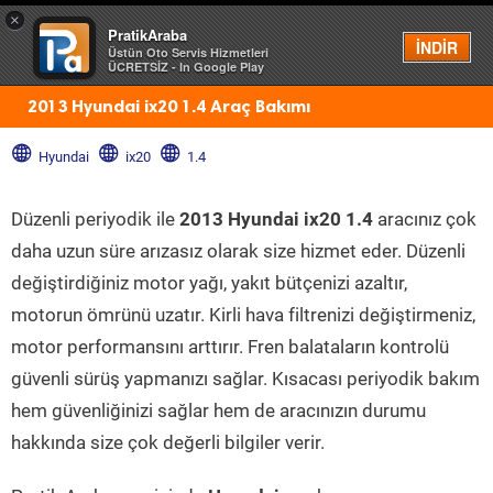
×
PratikAraba
Menü
İNDİR
Üstün Oto Servis Hizmetleri
ÜCRETSİZ - In Google Play
2013 Hyundai ix20 1.4 Araç Bakımı
Hyundai
ix20
1.4
Düzenli periyodik ile
2013 Hyundai ix20 1.4
aracınız çok
daha uzun süre arızasız olarak size hizmet eder. Düzenli
değiştirdiğiniz motor yağı, yakıt bütçenizi azaltır,
motorun ömrünü uzatır. Kirli hava filtrenizi değiştirmeniz,
motor performansını arttırır. Fren balataların kontrolü
güvenli sürüş yapmanızı sağlar. Kısacası periyodik bakım
hem güvenliğinizi sağlar hem de aracınızın durumu
hakkında size çok değerli bilgiler verir.