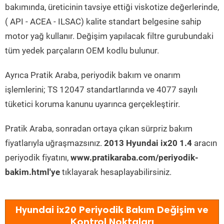
bakımında, üreticinin tavsiye ettiği viskotize değerlerinde,
( API - ACEA - ILSAC) kalite standart belgesine sahip
motor yağ kullanır. Değişim yapılacak filtre gurubundaki
tüm yedek parçaların OEM kodlu bulunur.
Ayrıca Pratik Araba, periyodik bakım ve onarım
işlemlerini; TS 12047 standartlarında ve 4077 sayılı
tüketici koruma kanunu uyarınca gerçekleştirir.
Pratik Araba, sonradan ortaya çıkan sürpriz bakım
fiyatlarıyla uğraşmazsınız.
2013 Hyundai ix20 1.4
aracın
periyodik fiyatını,
www.pratikaraba.com/periyodik-
bakim.html'ye
tıklayarak hesaplayabilirsiniz.
Hyundai ix20 Periyodik Bakım Değişim ve
Kontrol Noktaları