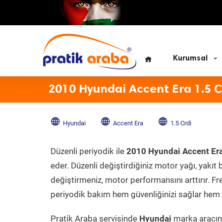
Kurumsal
2010 Hyundai Accent Era 1.5 C
Hyundai
Accent Era
1.5 Crdi
Düzenli periyodik ile
2010 Hyundai Accent Era
eder. Düzenli değiştirdiğiniz motor yağı, yakıt b
değiştirmeniz, motor performansını arttırır. Fr
periyodik bakım hem güvenliğinizi sağlar hem d
Pratik Araba servisinde
Hyundai
marka aracını