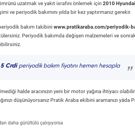
ömrünü uzatmak ve yakıt israfını önlemek için
2010 Hyunda
imi ve periyodik bakımını yılda bir kez yaptırmanız gerekir.
periyodik bakım takibini
www.pratikaraba.com/periyodik-b
tülersiniz. Periyodik bakımda değişen malzemeleri ve sonrak
ilirsiniz.
5 Crdi
periyodik bakım fiyatını hemen hesapla
”
diği halde aracınızın yeni bir motor yağına ihtiyacı olabilir
ğınızı düşünüyorsanız Pratik Araba ekibini aramanızı yâda P
an daha gürültülü çalışıyorsa