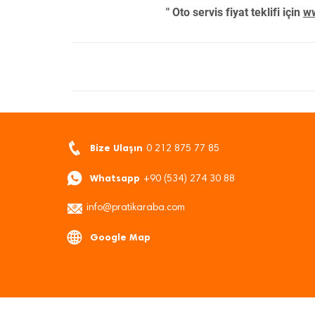
" Oto servis fiyat teklifi için
ww
Bize Ulaşın
0 212 875 77 85
Whatsapp
+90 (534) 274 30 88
info@pratikaraba.com
Google Map