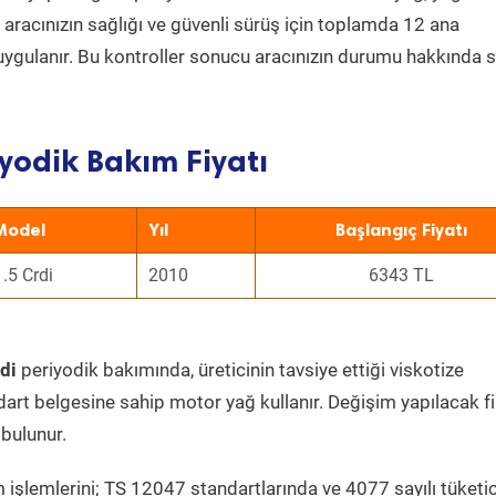
a aracınızın sağlığı ve güvenli sürüş için toplamda 12 ana
uygulanır. Bu kontroller sonucu aracınızın durumu hakkında s
yodik Bakım Fiyatı
Model
Yıl
Başlangıç Fiyatı
1.5 Crdi
2010
6343 TL
di
periyodik bakımında, üreticinin tavsiye ettiği viskotize
dart belgesine sahip motor yağ kullanır. Değişim yapılacak fi
bulunur.
 işlemlerini; TS 12047 standartlarında ve 4077 sayılı tüketic