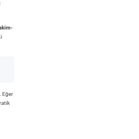
i
akim-
i
. Eğer
ratik