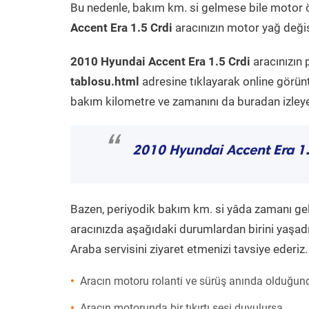
Bu nedenle, bakım km. si gelmese bile motor 
Accent Era 1.5 Crdi
aracınızın motor yağ değiş
2010 Hyundai Accent Era 1.5 Crdi
aracınızın 
tablosu.html
adresine tıklayarak online görün
bakım kilometre ve zamanını da buradan izleyeb
“
2010 Hyundai Accent Era 1.
Bazen, periyodik bakım km. si yâda zamanı gelme
aracınızda aşağıdaki durumlardan birini yaşadı
Araba servisini ziyaret etmenizi tavsiye ederiz.
Aracın motoru rolanti ve sürüş anında olduğund
Aracın motorunda bir tıkırtı sesi duyulursa