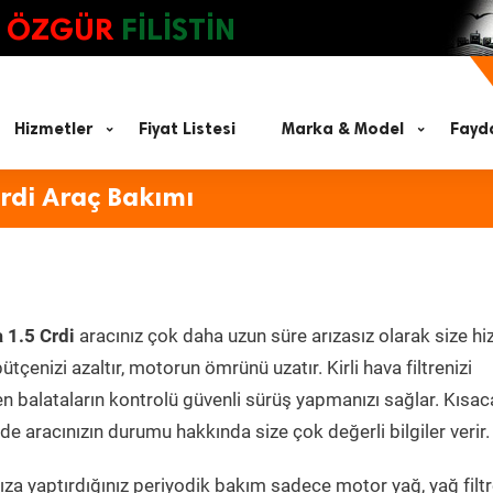
ÖZGÜR
FİLİSTİN
Hizmetler
Fiyat Listesi
Marka & Model
Fayda
rdi Araç Bakımı
 1.5 Crdi
aracınız çok daha uzun süre arızasız olarak size h
ütçenizi azaltır, motorun ömrünü uzatır. Kirli hava filtrenizi
en balataların kontrolü güvenli sürüş yapmanızı sağlar. Kısac
e aracınızın durumu hakkında size çok değerli bilgiler verir.
za yaptırdığınız periyodik bakım sadece motor yağ, yağ filtr