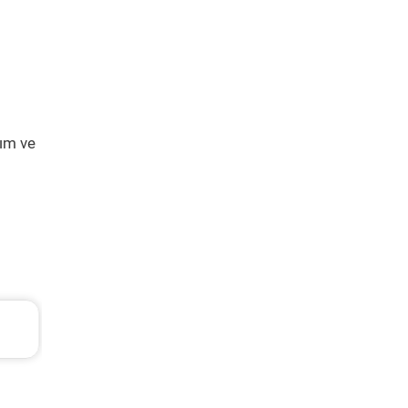
kım ve
6 TL
Kia Sportage Periyodik Bakım 7.068 
2012 Model 1.6 Gdi Motor