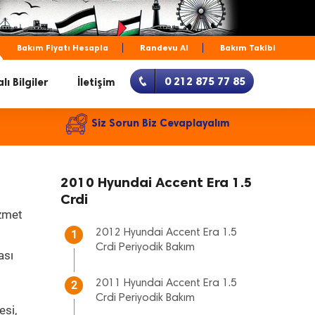
Bakım Fiyatı Hesapla
Randevu Al
Bakım Takibi
0 212 875 77 85
lı Bilgiler
İletişim
Siz Sorun Biz Cevaplayalım
2010 Hyundai Accent Era 1.5
Crdi
izmet
2012 Hyundai Accent Era 1.5
1
Crdi Periyodik Bakım
ası
2011 Hyundai Accent Era 1.5
2
Crdi Periyodik Bakım
esi,