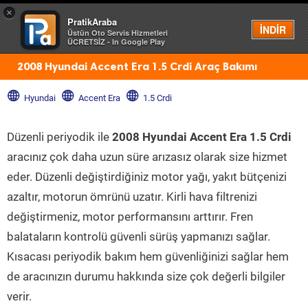
×
PratikAraba
Menü
İNDİR
Üstün Oto Servis Hizmetleri
ÜCRETSİZ - In Google Play
2008 Hyundai Accent Era 1.5 Crdi Araç Bakımı
Hyundai
Accent Era
1.5 Crdi
Düzenli periyodik ile
2008 Hyundai Accent Era 1.5 Crdi
aracınız çok daha uzun süre arızasız olarak size hizmet
eder. Düzenli değiştirdiğiniz motor yağı, yakıt bütçenizi
azaltır, motorun ömrünü uzatır. Kirli hava filtrenizi
değiştirmeniz, motor performansını arttırır. Fren
balataların kontrolü güvenli sürüş yapmanızı sağlar.
Kısacası periyodik bakım hem güvenliğinizi sağlar hem
de aracınızın durumu hakkında size çok değerli bilgiler
verir.