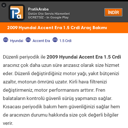
×
PratikAraba
Menü
İNDİR
Üstün Oto Servis Hizmetleri
ÜCRETSİZ - In Google Play
2009 Hyundai Accent Era 1.5 Crdi Araç Bakımı
Hyundai
Accent Era
1.5 Crdi
Düzenli periyodik ile
2009 Hyundai Accent Era 1.5 Crdi
aracınız çok daha uzun süre arızasız olarak size hizmet
eder. Düzenli değiştirdiğiniz motor yağı, yakıt bütçenizi
azaltır, motorun ömrünü uzatır. Kirli hava filtrenizi
değiştirmeniz, motor performansını arttırır. Fren
balataların kontrolü güvenli sürüş yapmanızı sağlar.
Kısacası periyodik bakım hem güvenliğinizi sağlar hem
de aracınızın durumu hakkında size çok değerli bilgiler
verir.