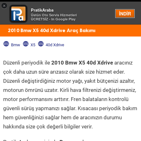
×
PratikAraba
Menü
İNDİR
Üstün Oto Servis Hizmetleri
ÜCRETSİZ - In Google Play
2010 Bmw X5 40d Xdrive Araç Bakımı
Bmw
X5
40d Xdrive
Düzenli periyodik ile
2010 Bmw X5 40d Xdrive
aracınız
çok daha uzun süre arızasız olarak size hizmet eder.
Düzenli değiştirdiğiniz motor yağı, yakıt bütçenizi azaltır,
motorun ömrünü uzatır. Kirli hava filtrenizi değiştirmeniz,
motor performansını arttırır. Fren balataların kontrolü
güvenli sürüş yapmanızı sağlar. Kısacası periyodik bakım
hem güvenliğinizi sağlar hem de aracınızın durumu
hakkında size çok değerli bilgiler verir.