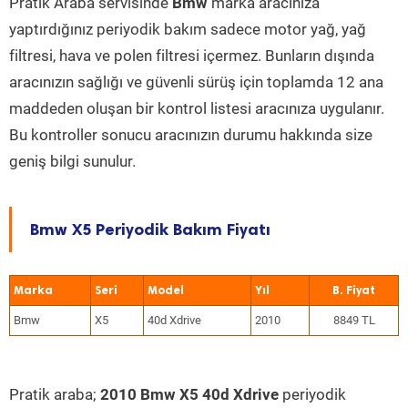
Pratik Araba servisinde
Bmw
marka aracınıza
yaptırdığınız periyodik bakım sadece motor yağ, yağ
filtresi, hava ve polen filtresi içermez. Bunların dışında
aracınızın sağlığı ve güvenli sürüş için toplamda 12 ana
maddeden oluşan bir kontrol listesi aracınıza uygulanır.
Bu kontroller sonucu aracınızın durumu hakkında size
geniş bilgi sunulur.
Bmw X5 Periyodik Bakım Fiyatı
Marka
Seri
Model
Yıl
Bmw
X5
40d Xdrive
2010
8849 TL
Pratik araba;
2010 Bmw X5 40d Xdrive
periyodik