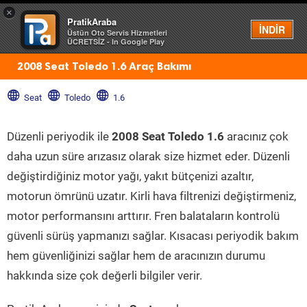
×
PratikAraba
Menü
İNDİR
Üstün Oto Servis Hizmetleri
ÜCRETSİZ - In Google Play
2008 Seat Toledo 1.6 Araç Bakımı
Seat
Toledo
1.6
Düzenli periyodik ile
2008 Seat Toledo 1.6
aracınız çok
daha uzun süre arızasız olarak size hizmet eder. Düzenli
değiştirdiğiniz motor yağı, yakıt bütçenizi azaltır,
motorun ömrünü uzatır. Kirli hava filtrenizi değiştirmeniz,
motor performansını arttırır. Fren balataların kontrolü
güvenli sürüş yapmanızı sağlar. Kısacası periyodik bakım
hem güvenliğinizi sağlar hem de aracınızın durumu
hakkında size çok değerli bilgiler verir.