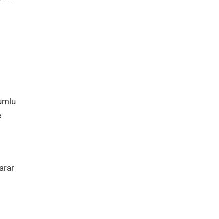
yumlu
e
arar