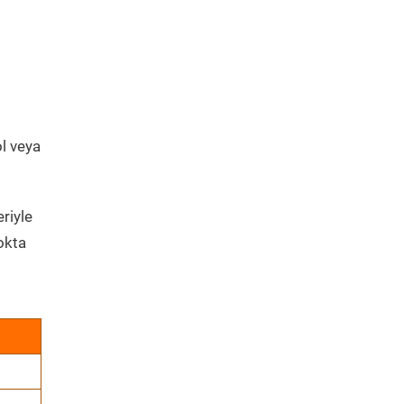
ol veya
riyle
okta