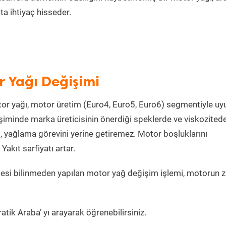
a ihtiyaç hisseder.
r Yağı Değişimi
or yağı, motor üretim (Euro4, Euro5, Euro6) segmentiyle u
iminde marka üreticisinin önerdiği speklerde ve viskozited
, yağlama görevini yerine getiremez. Motor boşluklarını
kıt sarfiyatı artar.
esi bilinmeden yapılan motor yağ değişim işlemi, motorun z
tik Araba’ yı arayarak öğrenebilirsiniz.