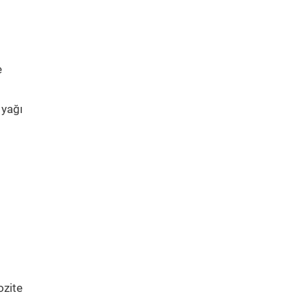
e
 yağı
ozite