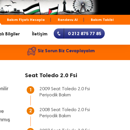
Bakım Fiyatı Hesapla
Randevu Al
Bakım Takibi
0 212 875 77 85
lı Bilgiler
İletişim
Siz Sorun Biz Cevaplayalım
Seat Toledo 2.0 Fsi
ilir
2009 Seat Toledo 2.0 Fsi
1
Periyodik Bakım
2008 Seat Toledo 2.0 Fsi
2
ve
Periyodik Bakım
anmış