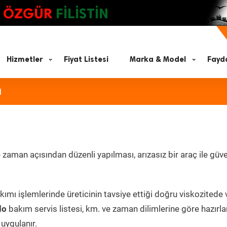
ÖZGÜR
FİLİSTİN
Hizmetler
Fiyat Listesi
Marka & Model
Fayda
ı
aman açısından düzenli yapılması, arızasız bir araç ile güven
ımı işlemlerinde üreticinin tavsiye ettiği doğru viskozitede 
do
bakım servis listesi, km. ve zaman dilimlerine göre hazırl
 uygulanır.