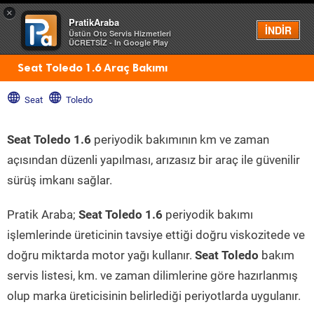
×
PratikAraba
Menü
İNDİR
Üstün Oto Servis Hizmetleri
ÜCRETSİZ - In Google Play
Seat Toledo 1.6 Araç Bakımı
Seat
Toledo
Seat Toledo 1.6
periyodik bakımının km ve zaman
açısından düzenli yapılması, arızasız bir araç ile güvenilir
sürüş imkanı sağlar.
Pratik Araba;
Seat Toledo 1.6
periyodik bakımı
işlemlerinde üreticinin tavsiye ettiği doğru viskozitede ve
doğru miktarda motor yağı kullanır.
Seat Toledo
bakım
servis listesi, km. ve zaman dilimlerine göre hazırlanmış
olup marka üreticisinin belirlediği periyotlarda uygulanır.