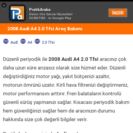
×
PratikAraba
Menü
İNDİR
Üstün Oto Servis Hizmetleri
ÜCRETSİZ - In Google Play
2008 Audi A4 2.0 Tfsi Araç Bakımı
Audi
A4
2.0 Tfsi
Düzenli periyodik ile
2008 Audi A4 2.0 Tfsi
aracınız çok
daha uzun süre arızasız olarak size hizmet eder. Düzenli
değiştirdiğiniz motor yağı, yakıt bütçenizi azaltır,
motorun ömrünü uzatır. Kirli hava filtrenizi değiştirmeniz,
motor performansını arttırır. Fren balataların kontrolü
güvenli sürüş yapmanızı sağlar. Kısacası periyodik bakım
hem güvenliğinizi sağlar hem de aracınızın durumu
hakkında size çok değerli bilgiler verir.