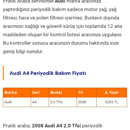
Pratik Araba servisinde
Audi
marka aracınıza
yaptırdığınız periyodik bakım sadece motor yağ, yağ
filtresi, hava ve polen filtresi içermez. Bunların dışında
aracınızın sağlığı ve güvenli sürüş için toplamda 12 ana
maddeden oluşan bir kontrol listesi aracınıza uygulanır.
Bu kontroller sonucu aracınızın durumu hakkında size
geniş bilgi sunulur.
Audi A4 Periyodik Bakım Fiyatı
Marka
Seri
Model
Yıl
Audi
A4
2.0 Tfsi
2008
6293 TL
Pratik araba;
2008 Audi A4 2.0 Tfsi
periyodik