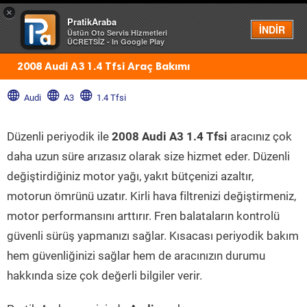
×
PratikAraba
Menü
İNDİR
Üstün Oto Servis Hizmetleri
ÜCRETSİZ - In Google Play
2008 Audi A3 1.4 Tfsi Araç Bakımı
Audi
A3
1.4 Tfsi
Düzenli periyodik ile
2008 Audi A3 1.4 Tfsi
aracınız çok
daha uzun süre arızasız olarak size hizmet eder. Düzenli
değiştirdiğiniz motor yağı, yakıt bütçenizi azaltır,
motorun ömrünü uzatır. Kirli hava filtrenizi değiştirmeniz,
motor performansını arttırır. Fren balataların kontrolü
güvenli sürüş yapmanızı sağlar. Kısacası periyodik bakım
hem güvenliğinizi sağlar hem de aracınızın durumu
hakkında size çok değerli bilgiler verir.