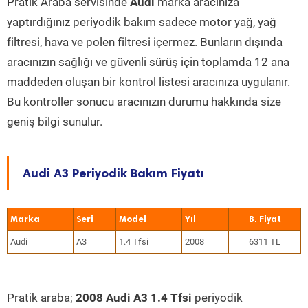
Pratik Araba servisinde
Audi
marka aracınıza
yaptırdığınız periyodik bakım sadece motor yağ, yağ
filtresi, hava ve polen filtresi içermez. Bunların dışında
aracınızın sağlığı ve güvenli sürüş için toplamda 12 ana
maddeden oluşan bir kontrol listesi aracınıza uygulanır.
Bu kontroller sonucu aracınızın durumu hakkında size
geniş bilgi sunulur.
Audi A3 Periyodik Bakım Fiyatı
Marka
Seri
Model
Yıl
Audi
A3
1.4 Tfsi
2008
6311 TL
Pratik araba;
2008 Audi A3 1.4 Tfsi
periyodik