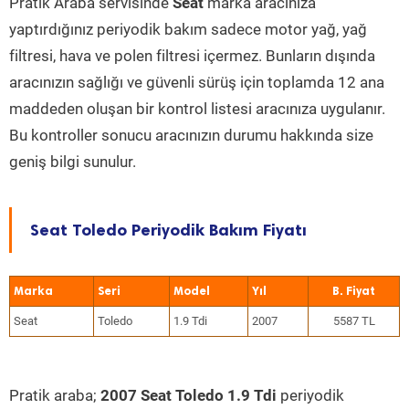
Pratik Araba servisinde
Seat
marka aracınıza
yaptırdığınız periyodik bakım sadece motor yağ, yağ
filtresi, hava ve polen filtresi içermez. Bunların dışında
aracınızın sağlığı ve güvenli sürüş için toplamda 12 ana
maddeden oluşan bir kontrol listesi aracınıza uygulanır.
Bu kontroller sonucu aracınızın durumu hakkında size
geniş bilgi sunulur.
Seat Toledo Periyodik Bakım Fiyatı
Marka
Seri
Model
Yıl
Seat
Toledo
1.9 Tdi
2007
5587 TL
Pratik araba;
2007 Seat Toledo 1.9 Tdi
periyodik