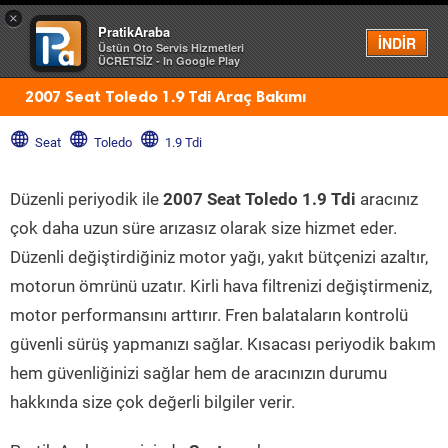
×
PratikAraba
Menü
İNDİR
Üstün Oto Servis Hizmetleri
ÜCRETSİZ - In Google Play
2007 Seat Toledo 1.9 Tdi Araç Bakımı
Seat
Toledo
1.9 Tdi
Düzenli periyodik ile
2007 Seat Toledo 1.9 Tdi
aracınız
çok daha uzun süre arızasız olarak size hizmet eder.
Düzenli değiştirdiğiniz motor yağı, yakıt bütçenizi azaltır,
motorun ömrünü uzatır. Kirli hava filtrenizi değiştirmeniz,
motor performansını arttırır. Fren balataların kontrolü
güvenli sürüş yapmanızı sağlar. Kısacası periyodik bakım
hem güvenliğinizi sağlar hem de aracınızın durumu
hakkında size çok değerli bilgiler verir.