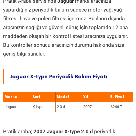
Pratik Araba servisinde
Jaguar
marka aracınıza
yaptırdığınız periyodik bakım sadece motor yağ, yağ
filtresi, hava ve polen filtresi içermez. Bunların dışında
aracınızın sağlığı ve güvenli sürüş için toplamda 12 ana
maddeden oluşan bir kontrol listesi aracınıza uygulanır.
Bu kontroller sonucu aracınızın durumu hakkında size
geniş bilgi sunulur.
Jaguar X-type Periyodik Bakım Fiyatı
Marka
Seri
Model
Yıl
Jaguar
X-type
2.0 d
2007
6246 TL
Pratik araba;
2007 Jaguar X-type 2.0 d
periyodik