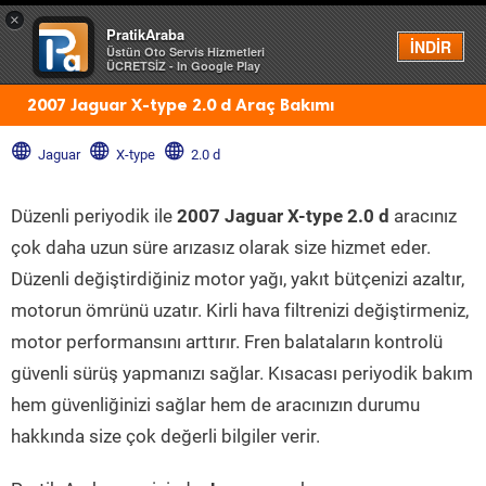
×
PratikAraba
Menü
İNDİR
Üstün Oto Servis Hizmetleri
ÜCRETSİZ - In Google Play
2007 Jaguar X-type 2.0 d Araç Bakımı
Jaguar
X-type
2.0 d
Düzenli periyodik ile
2007 Jaguar X-type 2.0 d
aracınız
çok daha uzun süre arızasız olarak size hizmet eder.
Düzenli değiştirdiğiniz motor yağı, yakıt bütçenizi azaltır,
motorun ömrünü uzatır. Kirli hava filtrenizi değiştirmeniz,
motor performansını arttırır. Fren balataların kontrolü
güvenli sürüş yapmanızı sağlar. Kısacası periyodik bakım
hem güvenliğinizi sağlar hem de aracınızın durumu
hakkında size çok değerli bilgiler verir.