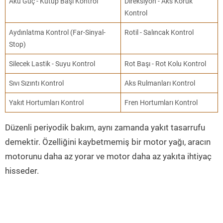
Akü Güç - Kutup Başı Kontrol
Direksiyon - Aks Körük
Kontrol
Aydınlatma Kontrol (Far-Sinyal-
Rotil - Salıncak Kontrol
Stop)
Silecek Lastik - Suyu Kontrol
Rot Başı - Rot Kolu Kontrol
Sıvı Sızıntı Kontrol
Aks Rulmanları Kontrol
Yakıt Hortumları Kontrol
Fren Hortumları Kontrol
Düzenli periyodik bakım, aynı zamanda yakıt tasarrufu
demektir. Özelliğini kaybetmemiş bir motor yağı, aracın
motorunu daha az yorar ve motor daha az yakıta ihtiyaç
hisseder.