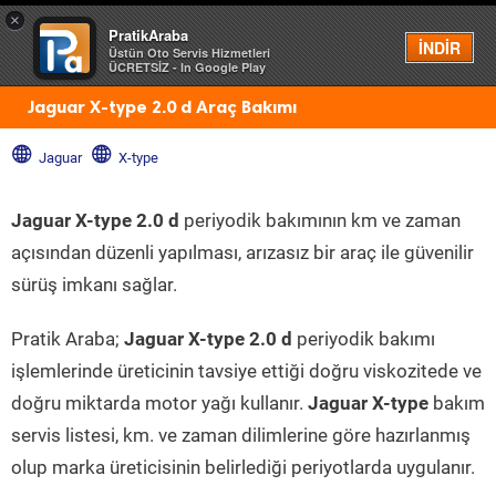
×
PratikAraba
Menü
İNDİR
Üstün Oto Servis Hizmetleri
ÜCRETSİZ - In Google Play
Jaguar X-type 2.0 d Araç Bakımı
Jaguar
X-type
Jaguar X-type 2.0 d
periyodik bakımının km ve zaman
açısından düzenli yapılması, arızasız bir araç ile güvenilir
sürüş imkanı sağlar.
Pratik Araba;
Jaguar X-type 2.0 d
periyodik bakımı
işlemlerinde üreticinin tavsiye ettiği doğru viskozitede ve
doğru miktarda motor yağı kullanır.
Jaguar X-type
bakım
servis listesi, km. ve zaman dilimlerine göre hazırlanmış
olup marka üreticisinin belirlediği periyotlarda uygulanır.