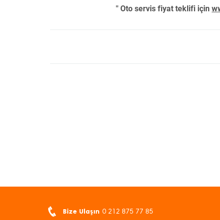
" Oto servis fiyat teklifi için
ww
Bize Ulaşın
0 212 875 77 85