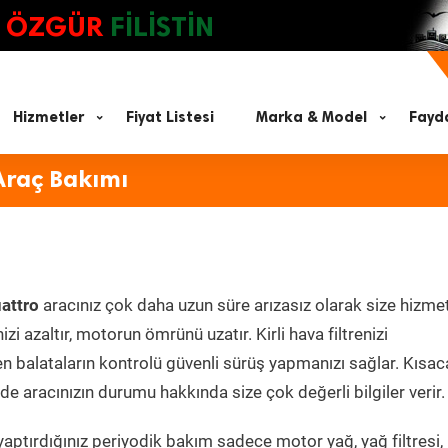
ÖZGÜR
FİLİSTİN
Hizmetler
Fiyat Listesi
Marka & Model
Fayda
Araç Bakımı
attro
aracınız çok daha uzun süre arızasız olarak size hizmet
zi azaltır, motorun ömrünü uzatır. Kirli hava filtrenizi
en balataların kontrolü güvenli sürüş yapmanızı sağlar. Kısac
e aracınızın durumu hakkında size çok değerli bilgiler verir.
aptırdığınız periyodik bakım sadece motor yağ, yağ filtresi,