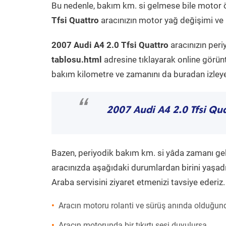
Bu nedenle, bakım km. si gelmese bile motor 
Tfsi Quattro
aracınızın motor yağ değişimi ve p
2007 Audi A4 2.0 Tfsi Quattro
aracınızın peri
tablosu.html
adresine tıklayarak online görün
bakım kilometre ve zamanını da buradan izleyeb
“
2007 Audi A4 2.0 Tfsi Qu
Bazen, periyodik bakım km. si yâda zamanı gelme
aracınızda aşağıdaki durumlardan birini yaşadı
Araba servisini ziyaret etmenizi tavsiye ederiz.
Aracın motoru rolanti ve sürüş anında olduğund
Aracın motorunda bir tıkırtı sesi duyulursa