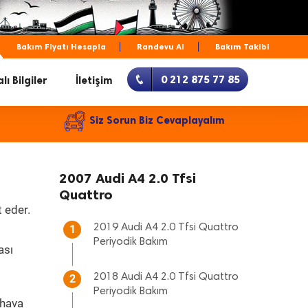
Bakım Fiyatı Hesapla
Randevu Al
Bakım Takibi
0 212 875 77 85
lı Bilgiler
İletişim
Siz Sorun Biz Cevaplayalım
2007 Audi A4 2.0 Tfsi
Quattro
 eder.
2019 Audi A4 2.0 Tfsi Quattro
1
Periyodik Bakım
ası
2018 Audi A4 2.0 Tfsi Quattro
2
Periyodik Bakım
 hava