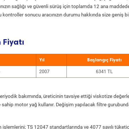
acınızın sağlığı ve güvenli sürüş için toplamda 12 ana madded
 Bu kontroller sonucu aracınızın durumu hakkında size geniş bi
 Fiyatı
Yıl
Başlangıç Fiyatı
o
2007
6341 TL
eriyodik bakımında, üreticinin tavsiye ettiği viskotize değerl
e sahip motor yağ kullanır. Değişim yapılacak filtre gurubund
 işlemlerini; TS 12047 standartlarında ve 4077 sayılı tüketic