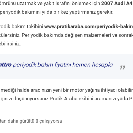
ömrünü uzatmak ve yakıt israfını önlemek için
2007 Audi A4
eriyodik bakımını yılda bir kez yaptırmanız gerekir.
yodik bakım takibini
www.pratikaraba.com/periyodik-baki
tülersiniz. Periyodik bakımda değişen malzemeleri ve sonrak
ilirsiniz.
attro
periyodik bakım fiyatını hemen hesapla
”
diği halde aracınızın yeni bir motor yağına ihtiyacı olabilir
ğınızı düşünüyorsanız Pratik Araba ekibini aramanızı yâda P
an daha gürültülü çalışıyorsa