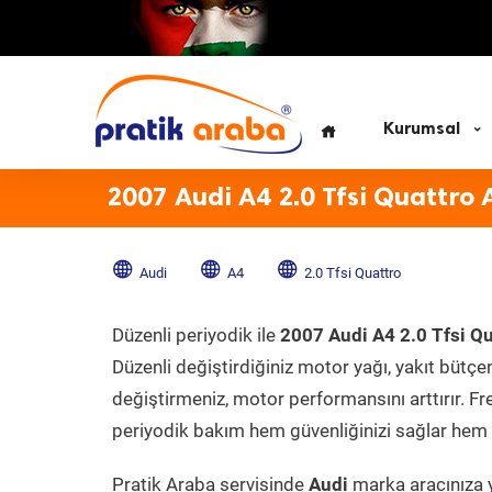
Kurumsal
2007 Audi A4 2.0 Tfsi Quattro 
Audi
A4
2.0 Tfsi Quattro
Düzenli periyodik ile
2007 Audi A4 2.0 Tfsi Qu
Düzenli değiştirdiğiniz motor yağı, yakıt bütçeni
değiştirmeniz, motor performansını arttırır. Fr
periyodik bakım hem güvenliğinizi sağlar hem d
Pratik Araba servisinde
Audi
marka aracınıza y