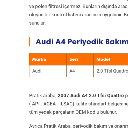
ve polen filtresi içermez. Bunların dışında ar
oluşan bir kontrol listesi aracınıza uygulanır.
sunulur.
Audi A4 Periyodik Bakım
Marka
Seri
Model
Audi
A4
2.0 Tfsi Quattr
Pratik araba;
2007 Audi A4 2.0 Tfsi Quattro
p
( API - ACEA - ILSAC) kalite standart belgesin
tüm yedek parçaların OEM kodlu bulunur.
Ayrıca Pratik Araba, periyodik bakım ve onarım