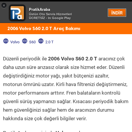
×
PratikAraba
Menü
İNDİR
Üstün Oto Servis Hizmetleri
ÜCRETSİZ - In Google Play
2006 Volvo S60 2.0 T Araç Bakımı
Volvo
S60
2.0 T
Düzenli periyodik ile
2006 Volvo S60 2.0 T
aracınız çok
daha uzun süre arızasız olarak size hizmet eder. Düzenli
değiştirdiğiniz motor yağı, yakıt bütçenizi azaltır,
motorun ömrünü uzatır. Kirli hava filtrenizi değiştirmeniz,
motor performansını arttırır. Fren balataların kontrolü
güvenli sürüş yapmanızı sağlar. Kısacası periyodik bakım
hem güvenliğinizi sağlar hem de aracınızın durumu
hakkında size çok değerli bilgiler verir.