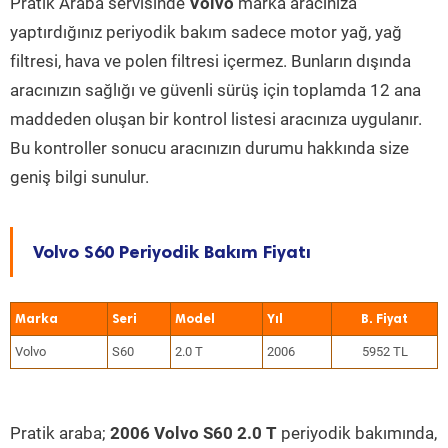
Pratik Araba servisinde
Volvo
marka aracınıza
yaptırdığınız periyodik bakım sadece motor yağ, yağ
filtresi, hava ve polen filtresi içermez. Bunların dışında
aracınızın sağlığı ve güvenli sürüş için toplamda 12 ana
maddeden oluşan bir kontrol listesi aracınıza uygulanır.
Bu kontroller sonucu aracınızın durumu hakkında size
geniş bilgi sunulur.
Volvo S60 Periyodik Bakım Fiyatı
Marka
Seri
Model
Yıl
Volvo
S60
2.0 T
2006
5952 TL
Pratik araba;
2006 Volvo S60 2.0 T
periyodik bakımında,