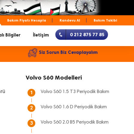
Bakım Fiyatı Hesapla
Randevu Al
Bakım Takibi
0 212 875 77 85
lı Bilgiler
İletişim
Siz Sorun Biz Cevaplayalım
Volvo S60 Modelleri
mrü
Volvo S60 1.5 T3 Periyodik Bakım
1
Volvo S60 1.6 D Periyodik Bakım
2
Volvo S60 2.0 B5 Periyodik Bakım
3