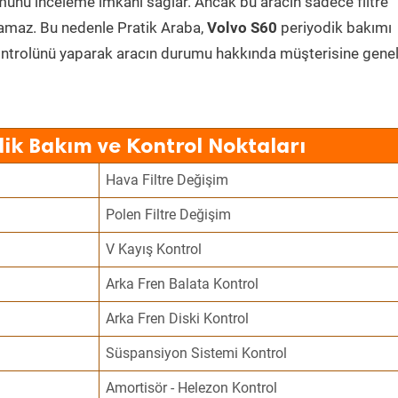
umunu inceleme imkânı sağlar. Ancak bu aracın sadece filtre
lamaz. Bu nedenle Pratik Araba,
Volvo S60
periyodik bakımı
ontrolünü yaparak aracın durumu hakkında müşterisine genel 
dik Bakım ve Kontrol Noktaları
Hava Filtre Değişim
Polen Filtre Değişim
V Kayış Kontrol
Arka Fren Balata Kontrol
Arka Fren Diski Kontrol
Süspansiyon Sistemi Kontrol
Amortisör - Helezon Kontrol