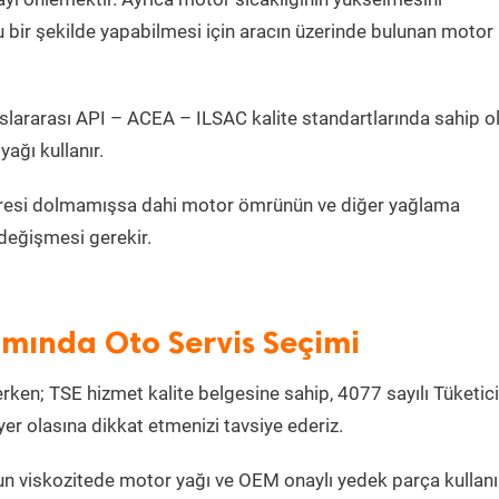
 bir şekilde yapabilmesi için aracın üzerinde bulunan motor
slararası API – ACEA – ILSAC kalite standartlarında sahip o
ağı kullanır.
metresi dolmamışsa dahi motor ömrünün ve diğer yağlama
değişmesi gerekir.
ımında Oto Servis Seçimi
ken; TSE hizmet kalite belgesine sahip, 4077 sayılı Tüketici
r olasına dikkat etmenizi tavsiye ederiz.
un viskozitede motor yağı ve OEM onaylı yedek parça kullan