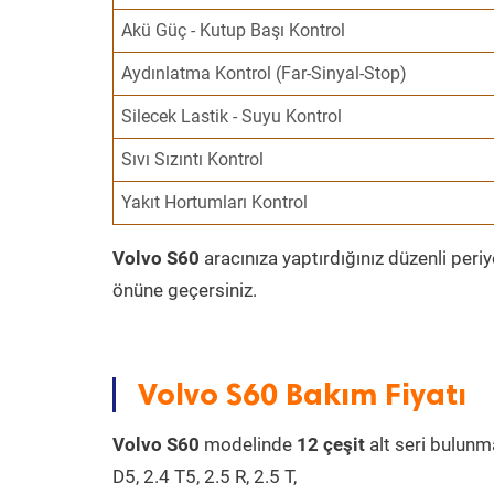
Akü Güç - Kutup Başı Kontrol
Aydınlatma Kontrol (Far-Sinyal-Stop)
Silecek Lastik - Suyu Kontrol
Sıvı Sızıntı Kontrol
Yakıt Hortumları Kontrol
Volvo S60
aracınıza yaptırdığınız düzenli peri
önüne geçersiniz.
Volvo S60 Bakım Fiyatı
Volvo S60
modelinde
12 çeşit
alt seri bulunmak
D5, 2.4 T5, 2.5 R, 2.5 T,