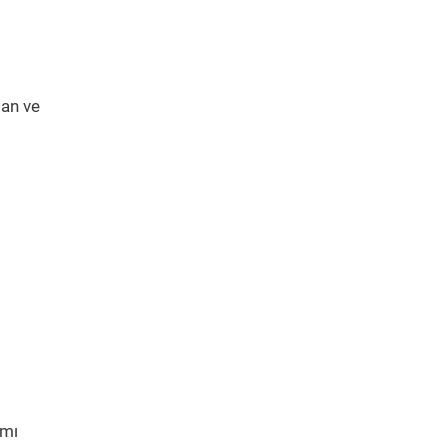
lan ve
ımı