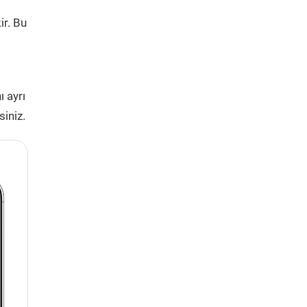
ir. Bu
i
ı ayrı
siniz.