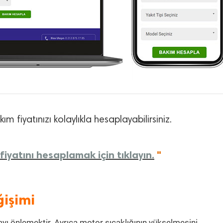
m fiyatınızı kolaylıkla hesaplayabilirsiniz.
iyatını hesaplamak için tıklayın.
"
işimi
ı önlemektir. Ayrıca motor sıcaklığının yükselmesini