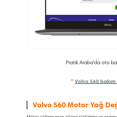
Pratik Araba'da oto bakı
"
Volvo S60 bakım f
Volvo S60 Motor Yağ Değ
Motor yağının esas görevi sürtünme ve aşınmay