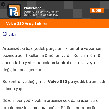
×
PratikAraba
Menü
İNDİR
Üstün Oto Servis Hizmetleri
ÜCRETSİZ - In Google Play
Volvo S80 Araç Bakımı
Volvo
Aracınızdaki bazı yedek parçaların kilometre ve zaman
bazında belirli kullanım ömürleri vardır. Kullanım ömrü
sonunda bu yedek parçaların kontrol edilmesi veya
değiştirilmesi gerekir.
Bu kontrol ve değişimler
Volvo S80
periyodik bakımı adı
altında yapılır.
Düzenli periyodik bakım aracınızı çok daha uzun süre
problemsiz kullanmanızı sağlar. Sürüş emniyetini üst