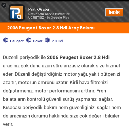
×
PratikAraba
Menü
İNDİR
Üstün Oto Servis Hizmetleri
ÜCRETSİZ - In Google Play
2006 Peugeot Boxer 2.8 Hdi Araç Bakımı
Peugeot
Boxer
2.8 Hdi
Düzenli periyodik ile
2006 Peugeot Boxer 2.8 Hdi
aracınız çok daha uzun süre arızasız olarak size hizmet
eder. Düzenli değiştirdiğiniz motor yağı, yakıt bütçenizi
azaltır, motorun ömrünü uzatır. Kirli hava filtrenizi
değiştirmeniz, motor performansını arttırır. Fren
balataların kontrolü güvenli sürüş yapmanızı sağlar.
Kısacası periyodik bakım hem güvenliğinizi sağlar hem
de aracınızın durumu hakkında size çok değerli bilgiler
verir.