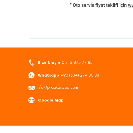
" Oto servis fiyat teklifi için
ww
Bize Ulaşın
0 212 875 77 85
Whatsapp
+90 (534) 274 30 88
info@pratikaraba.com
Google Map