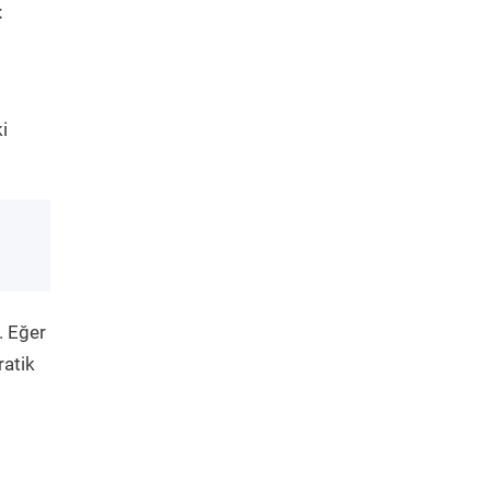
t
i
. Eğer
ratik