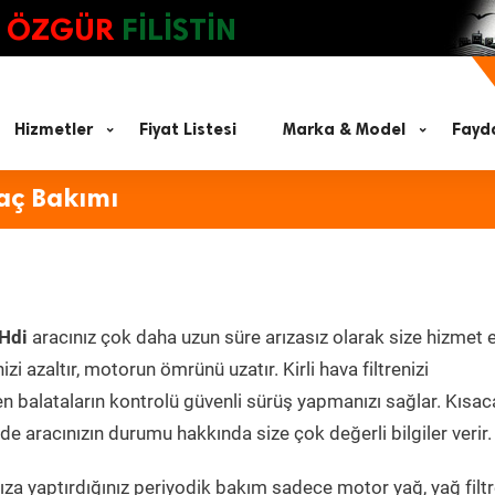
ÖZGÜR
FİLİSTİN
Hizmetler
Fiyat Listesi
Marka & Model
Fayda
aç Bakımı
Hdi
aracınız çok daha uzun süre arızasız olarak size hizmet 
zi azaltır, motorun ömrünü uzatır. Kirli hava filtrenizi
en balataların kontrolü güvenli sürüş yapmanızı sağlar. Kısac
e aracınızın durumu hakkında size çok değerli bilgiler verir.
za yaptırdığınız periyodik bakım sadece motor yağ, yağ filtr