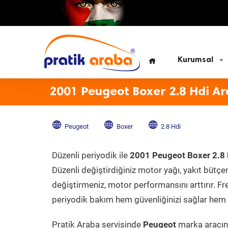
Kurumsal
2001 Peugeot Boxer 2.8 Hdi Ar
Peugeot
Boxer
2.8 Hdi
Düzenli periyodik ile
2001 Peugeot Boxer 2.8 
Düzenli değiştirdiğiniz motor yağı, yakıt bütçeni
değiştirmeniz, motor performansını arttırır. Fr
periyodik bakım hem güvenliğinizi sağlar hem d
Pratik Araba servisinde
Peugeot
marka aracını