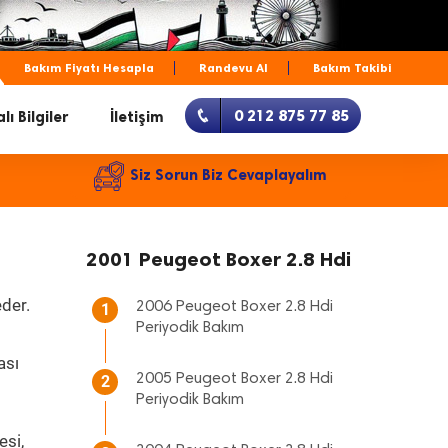
Bakım Fiyatı Hesapla
Randevu Al
Bakım Takibi
0 212 875 77 85
lı Bilgiler
İletişim
Siz Sorun Biz Cevaplayalım
2001 Peugeot Boxer 2.8 Hdi
eder.
2006 Peugeot Boxer 2.8 Hdi
1
Periyodik Bakım
ası
2005 Peugeot Boxer 2.8 Hdi
2
Periyodik Bakım
esi,