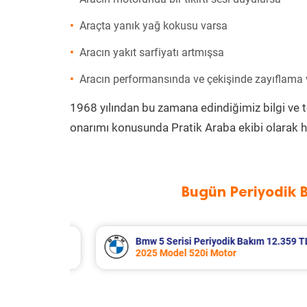
Araçta yanık yağ kokusu varsa
Aracın yakıt sarfiyatı artmışsa
Aracın performansında ve çekişinde zayıflama
1968 yılından bu zamana edindiğimiz bilgi ve 
onarımı konusunda Pratik Araba ekibi olarak h
Bugün Periyodik 
12.359 TL
Suzuki Vitara Periyodik Bakım 7.68
2020 Model 1.4 BoosterJet Motor