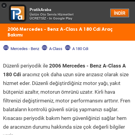
×
PratikAraba
Menü
İNDİR
Üstün Oto Servis Hizmetleri
ÜCRETSİZ - In Google Play
2006 Mercedes - Benz A-Class A 180 Cdi Araç
Bakımı
Mercedes - Benz
A-Class
A 180 Cdi
Düzenli periyodik ile
2006 Mercedes - Benz A-Class A
180 Cdi
aracınız çok daha uzun süre arızasız olarak size
hizmet eder. Düzenli değiştirdiğiniz motor yağı, yakıt
bütçenizi azaltır, motorun ömrünü uzatır. Kirli hava
filtrenizi değiştirmeniz, motor performansını arttırır. Fren
balataların kontrolü güvenli sürüş yapmanızı sağlar.
Kısacası periyodik bakım hem güvenliğinizi sağlar hem
de aracınızın durumu hakkında size çok değerli bilgiler