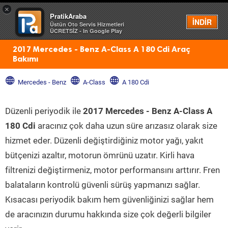
×
PratikAraba
Menü
İNDİR
Üstün Oto Servis Hizmetleri
ÜCRETSİZ - In Google Play
2017 Mercedes - Benz A-Class A 180 Cdi Araç
Bakımı
Mercedes - Benz
A-Class
A 180 Cdi
Düzenli periyodik ile
2017 Mercedes - Benz A-Class A
180 Cdi
aracınız çok daha uzun süre arızasız olarak size
hizmet eder. Düzenli değiştirdiğiniz motor yağı, yakıt
bütçenizi azaltır, motorun ömrünü uzatır. Kirli hava
filtrenizi değiştirmeniz, motor performansını arttırır. Fren
balataların kontrolü güvenli sürüş yapmanızı sağlar.
Kısacası periyodik bakım hem güvenliğinizi sağlar hem
de aracınızın durumu hakkında size çok değerli bilgiler