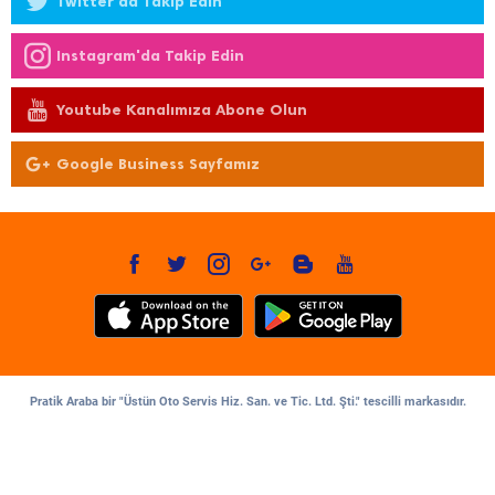
Twitter'da Takip Edin
Instagram'da Takip Edin
Youtube Kanalımıza Abone Olun
Google Business Sayfamız
Pratik Araba bir "Üstün Oto Servis Hiz. San. ve Tic. Ltd. Şti." tescilli markasıdır.