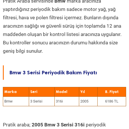
Pratik Araba servisinde
Bmw
marka aracınıza
yaptırdığınız periyodik bakım sadece motor yağ, yağ
filtresi, hava ve polen filtresi içermez. Bunların dışında
aracınızın sağlığı ve güvenli sürüş için toplamda 12 ana
maddeden oluşan bir kontrol listesi aracınıza uygulanır.
Bu kontroller sonucu aracınızın durumu hakkında size
geniş bilgi sunulur.
Bmw 3 Serisi Periyodik Bakım Fiyatı
Marka
Seri
Model
Yıl
Bmw
3 Serisi
316i
2005
6186 TL
Pratik araba;
2005 Bmw 3 Serisi 316i
periyodik