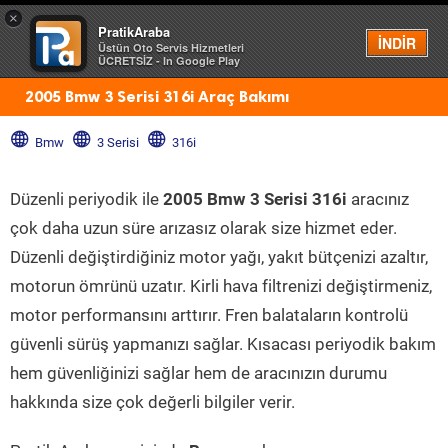
×
PratikAraba
Menü
İNDİR
Üstün Oto Servis Hizmetleri
ÜCRETSİZ - In Google Play
2005 Bmw 3 Serisi 316i Araç Bakımı
Bmw
3 Serisi
316i
Düzenli periyodik ile
2005 Bmw 3 Serisi 316i
aracınız
çok daha uzun süre arızasız olarak size hizmet eder.
Düzenli değiştirdiğiniz motor yağı, yakıt bütçenizi azaltır,
motorun ömrünü uzatır. Kirli hava filtrenizi değiştirmeniz,
motor performansını arttırır. Fren balataların kontrolü
güvenli sürüş yapmanızı sağlar. Kısacası periyodik bakım
hem güvenliğinizi sağlar hem de aracınızın durumu
hakkında size çok değerli bilgiler verir.