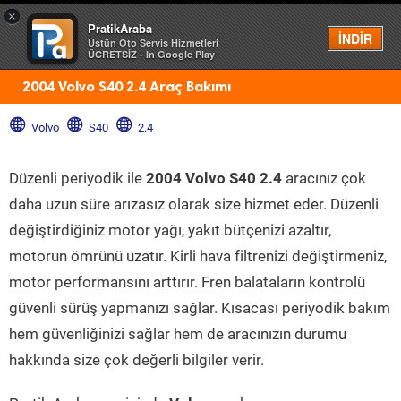
×
PratikAraba
Menü
İNDİR
Üstün Oto Servis Hizmetleri
ÜCRETSİZ - In Google Play
2004 Volvo S40 2.4 Araç Bakımı
Volvo
S40
2.4
Düzenli periyodik ile
2004 Volvo S40 2.4
aracınız çok
daha uzun süre arızasız olarak size hizmet eder. Düzenli
değiştirdiğiniz motor yağı, yakıt bütçenizi azaltır,
motorun ömrünü uzatır. Kirli hava filtrenizi değiştirmeniz,
motor performansını arttırır. Fren balataların kontrolü
güvenli sürüş yapmanızı sağlar. Kısacası periyodik bakım
hem güvenliğinizi sağlar hem de aracınızın durumu
hakkında size çok değerli bilgiler verir.