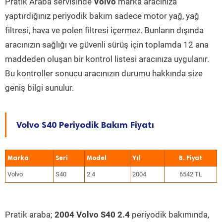
Pratik Araba servisinde
Volvo
marka aracınıza
yaptırdığınız periyodik bakım sadece motor yağ, yağ
filtresi, hava ve polen filtresi içermez. Bunların dışında
aracınızın sağlığı ve güvenli sürüş için toplamda 12 ana
maddeden oluşan bir kontrol listesi aracınıza uygulanır.
Bu kontroller sonucu aracınızın durumu hakkında size
geniş bilgi sunulur.
Volvo S40 Periyodik Bakım Fiyatı
Marka
Seri
Model
Yıl
Volvo
S40
2.4
2004
6542 TL
Pratik araba;
2004 Volvo S40 2.4
periyodik bakımında,