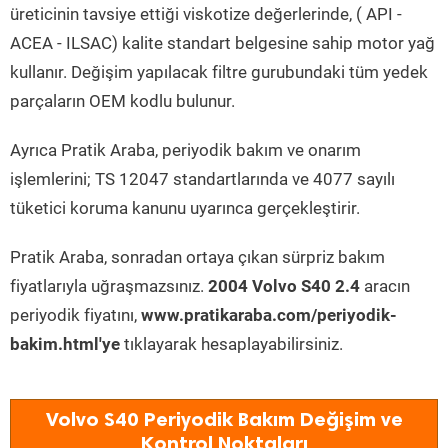
üreticinin tavsiye ettiği viskotize değerlerinde, ( API -
ACEA - ILSAC) kalite standart belgesine sahip motor yağ
kullanır. Değişim yapılacak filtre gurubundaki tüm yedek
parçaların OEM kodlu bulunur.
Ayrıca Pratik Araba, periyodik bakım ve onarım
işlemlerini; TS 12047 standartlarında ve 4077 sayılı
tüketici koruma kanunu uyarınca gerçekleştirir.
Pratik Araba, sonradan ortaya çıkan sürpriz bakım
fiyatlarıyla uğraşmazsınız.
2004 Volvo S40 2.4
aracın
periyodik fiyatını,
www.pratikaraba.com/periyodik-
bakim.html'ye
tıklayarak hesaplayabilirsiniz.
Volvo S40 Periyodik Bakım Değişim ve
Kontrol Noktaları