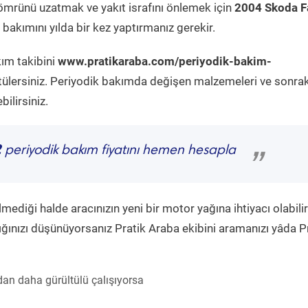
ömrünü uzatmak ve yakıt israfını önlemek için
2004 Skoda F
bakımını yılda bir kez yaptırmanız gerekir.
kım takibini
www.pratikaraba.com/periyodik-bakim-
tülersiniz. Periyodik bakımda değişen malzemeleri ve sonrak
ilirsiniz.
2
periyodik bakım fiyatını hemen hesapla
”
diği halde aracınızın yeni bir motor yağına ihtiyacı olabilir
ğınızı düşünüyorsanız Pratik Araba ekibini aramanızı yâda P
an daha gürültülü çalışıyorsa