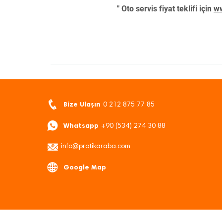
" Oto servis fiyat teklifi için
ww
Bize Ulaşın
0 212 875 77 85
Whatsapp
+90 (534) 274 30 88
info@pratikaraba.com
Google Map