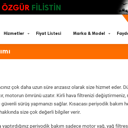
ÖZGÜR
FİLİSTİN
Hizmetler
Fiyat Listesi
Marka & Model
Fayda
ımı
acınız çok daha uzun süre arızasız olarak size hizmet eder. D
tır, motorun ömrünü uzatır. Kirli hava filtrenizi değiştirmeniz
olü güvenli sürüş yapmanızı sağlar. Kısacası periyodik bakım 
akkında size çok değerli bilgiler verir.
 yaptırdığınız periyodik bakım sadece motor yağ, yağ filtres