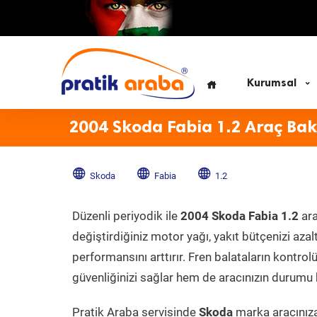
Kurumsal
2004 Skoda Fabia 1.2 Araç Bak
Skoda
Fabia
1.2
Düzenli periyodik ile
2004 Skoda Fabia 1.2
ar
değiştirdiğiniz motor yağı, yakıt bütçenizi azal
performansını arttırır. Fren balataların kontr
güvenliğinizi sağlar hem de aracınızın durumu h
Pratik Araba servisinde
Skoda
marka aracınıza