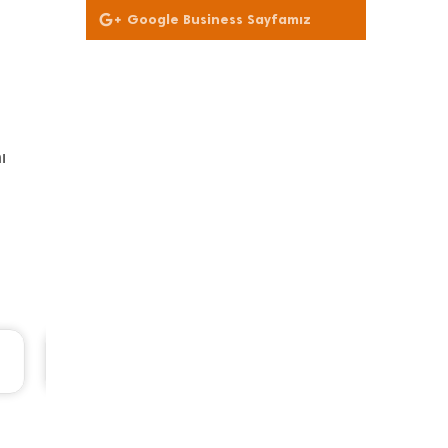
Google Business Sayfamız
ı
Ford Puma Periyodik Bakım 10.415 TL
2021 Model 1.0 EcoBoost Motor