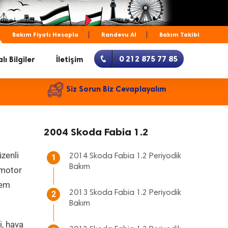
Bakım Fiyatı Hesapla
Randevu Al
Bakım Takibi
0 212 875 77 85
lı Bilgiler
İletişim
Siz Sorun Biz Cevaplayalım
2004 Skoda Fabia 1.2
üzenli
2014 Skoda Fabia 1.2 Periyodik
1
Bakım
, motor
hem
2013 Skoda Fabia 1.2 Periyodik
2
Bakım
i, hava