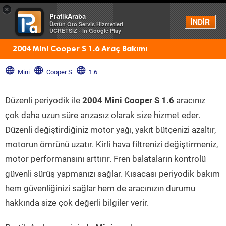
×
PratikAraba
Menü
İNDİR
Üstün Oto Servis Hizmetleri
ÜCRETSİZ - In Google Play
2004 Mini Cooper S 1.6 Araç Bakımı
Mini
Cooper S
1.6
Düzenli periyodik ile
2004 Mini Cooper S 1.6
aracınız
çok daha uzun süre arızasız olarak size hizmet eder.
Düzenli değiştirdiğiniz motor yağı, yakıt bütçenizi azaltır,
motorun ömrünü uzatır. Kirli hava filtrenizi değiştirmeniz,
motor performansını arttırır. Fren balataların kontrolü
güvenli sürüş yapmanızı sağlar. Kısacası periyodik bakım
hem güvenliğinizi sağlar hem de aracınızın durumu
hakkında size çok değerli bilgiler verir.