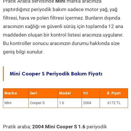
Pratik Araba servisinde
Mini
marka aracınıza
yaptırdığınız periyodik bakım sadece motor yağ, yağ
filtresi, hava ve polen filtresi içermez. Bunların dışında
aracınızın sağlığı ve güvenli sürüş için toplamda 12 ana
maddeden oluşan bir kontrol listesi aracınıza uygulanır.
Bu kontroller sonucu aracınızın durumu hakkında size
geniş bilgi sunulur.
Mini Cooper S Periyodik Bakım Fiyatı
Marka
Seri
Model
Yıl
Mini
Cooper S
1.6
2004
6172 TL
Pratik araba;
2004 Mini Cooper S 1.6
periyodik