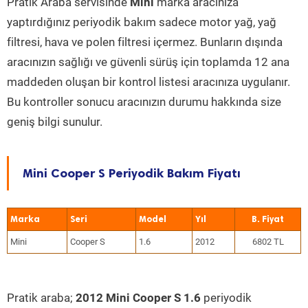
Pratik Araba servisinde
Mini
marka aracınıza
yaptırdığınız periyodik bakım sadece motor yağ, yağ
filtresi, hava ve polen filtresi içermez. Bunların dışında
aracınızın sağlığı ve güvenli sürüş için toplamda 12 ana
maddeden oluşan bir kontrol listesi aracınıza uygulanır.
Bu kontroller sonucu aracınızın durumu hakkında size
geniş bilgi sunulur.
Mini Cooper S Periyodik Bakım Fiyatı
Marka
Seri
Model
Yıl
Mini
Cooper S
1.6
2012
6802 TL
Pratik araba;
2012 Mini Cooper S 1.6
periyodik