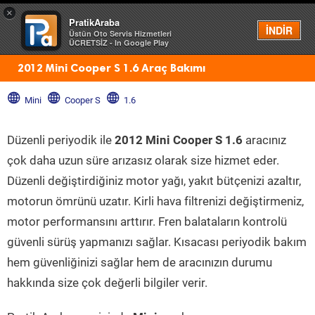
×
PratikAraba
Menü
İNDİR
Üstün Oto Servis Hizmetleri
ÜCRETSİZ - In Google Play
2012 Mini Cooper S 1.6 Araç Bakımı
Mini
Cooper S
1.6
Düzenli periyodik ile
2012 Mini Cooper S 1.6
aracınız
çok daha uzun süre arızasız olarak size hizmet eder.
Düzenli değiştirdiğiniz motor yağı, yakıt bütçenizi azaltır,
motorun ömrünü uzatır. Kirli hava filtrenizi değiştirmeniz,
motor performansını arttırır. Fren balataların kontrolü
güvenli sürüş yapmanızı sağlar. Kısacası periyodik bakım
hem güvenliğinizi sağlar hem de aracınızın durumu
hakkında size çok değerli bilgiler verir.