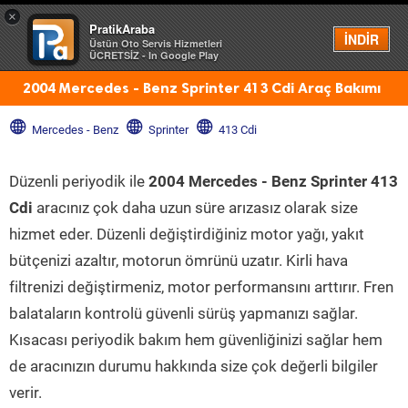
×
PratikAraba
Menü
İNDİR
Üstün Oto Servis Hizmetleri
ÜCRETSİZ - In Google Play
2004 Mercedes - Benz Sprinter 413 Cdi Araç Bakımı
Mercedes - Benz
Sprinter
413 Cdi
Düzenli periyodik ile
2004 Mercedes - Benz Sprinter 413
Cdi
aracınız çok daha uzun süre arızasız olarak size
hizmet eder. Düzenli değiştirdiğiniz motor yağı, yakıt
bütçenizi azaltır, motorun ömrünü uzatır. Kirli hava
filtrenizi değiştirmeniz, motor performansını arttırır. Fren
balataların kontrolü güvenli sürüş yapmanızı sağlar.
Kısacası periyodik bakım hem güvenliğinizi sağlar hem
de aracınızın durumu hakkında size çok değerli bilgiler
verir.